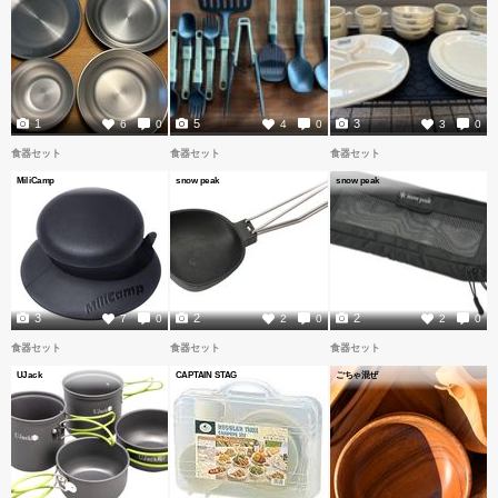
1
5
3
6
0
4
0
3
0
食器セット
食器セット
食器セット
MiliCamp
snow peak
snow peak
3
2
2
7
0
2
0
2
0
食器セット
食器セット
食器セット
UJack
CAPTAIN STAG
ごちゃ混ぜ