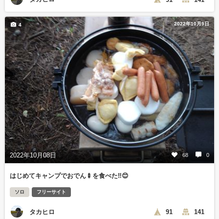
2022年10月9日
4
2022年10月08日
68
0
はじめてキャンプでおでん🍢を食べた‼️😊
ソロ
フリーサイト
タカヒロ
91
141