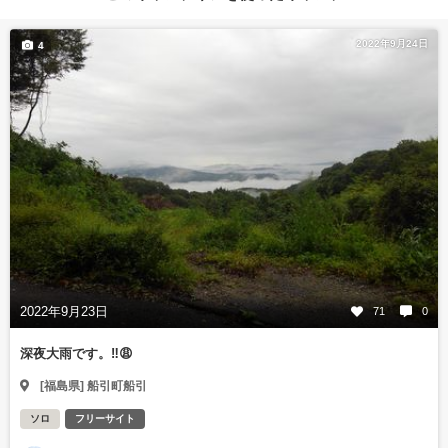
2022年9月24日
4
2022年9月23日
71
0
深夜大雨です。‼️😩
[福島県] 船引町船引
ソロ
フリーサイト