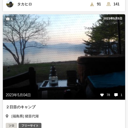
タカヒロ
91
141
2023年5月5日
4
2023年5月04日
78
1
２日目のキャンプ
[福島県] 猪苗代湖
ソロ
フリーサイト