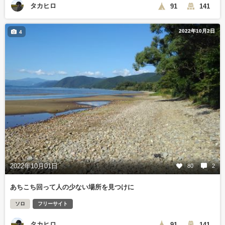
タカヒロ
91
141
2022年10月2日
4
2022年10月01日
80
2
あちこち回って人の少ない場所を見つけに
ソロ
フリーサイト
タカヒロ
91
141