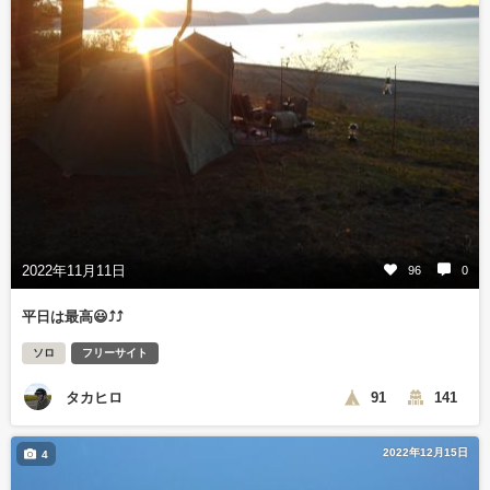
2022年11月11日
96
0
平日は最高😃⤴️⤴️
ソロ
フリーサイト
タカヒロ
91
141
2022年12月15日
4