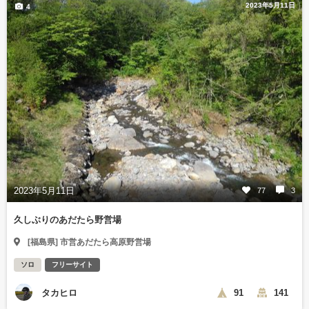
2023年5月11日
4
2023年5月11日
77
3
久しぶりのあだたら野営場
[福島県] 市営あだたら高原野営場
ソロ
フリーサイト
タカヒロ
91
141