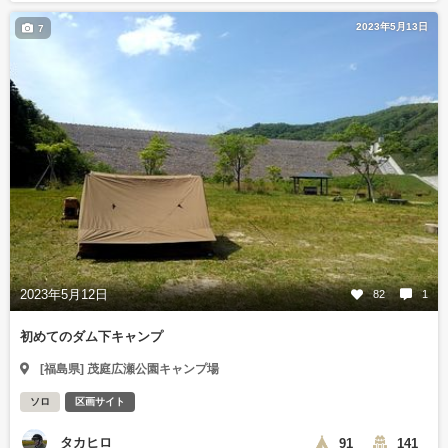
2023年5月13日
7
2023年5月12日
82
1
初めてのダム下キャンプ
[福島県] 茂庭広瀬公園キャンプ場
ソロ
区画サイト
タカヒロ
91
141