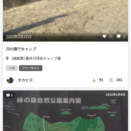
2022年2月22日
70
0
川の側でキャンプ
[福島県] 夏井川渓谷キャンプ場
ソロ
フリーサイト
タカヒロ
91
141
2022年4月9日
1