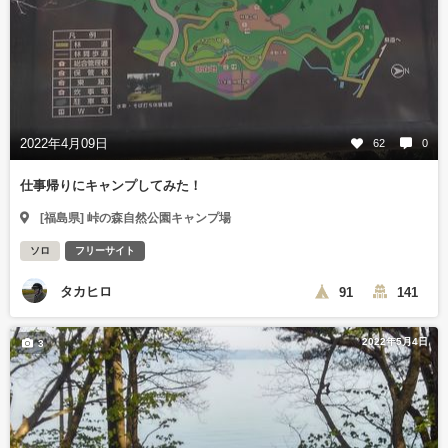
2022年4月09日
62
0
仕事帰りにキャンプしてみた！
[福島県] 峠の森自然公園キャンプ場
ソロ
フリーサイト
タカヒロ
91
141
2022年5月4日
3