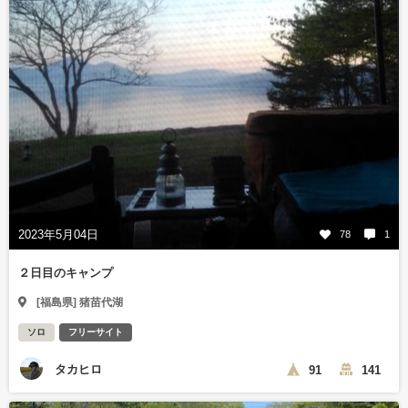
2023年5月04日
78
1
２日目のキャンプ
[福島県] 猪苗代湖
ソロ
フリーサイト
タカヒロ
91
141