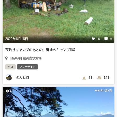
2022年6月18日
83
0
夜釣りキャンプのあとの、普通のキャンプ‼️😊
[福島県] 舘浜湖水浴場
ソロ
フリーサイト
タカヒロ
91
141
2022年7月2日
4