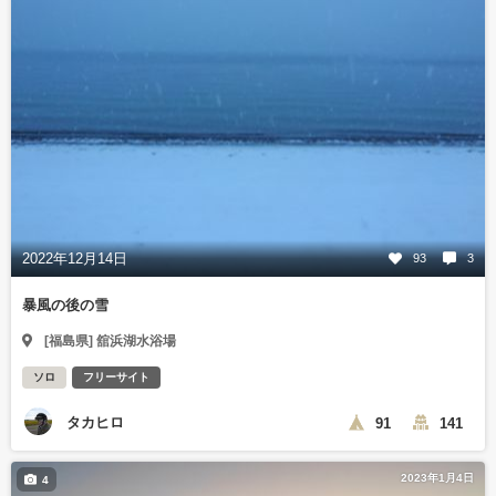
2022年12月14日
93
3
暴風の後の雪
[福島県] 舘浜湖水浴場
ソロ
フリーサイト
タカヒロ
91
141
2023年1月4日
4