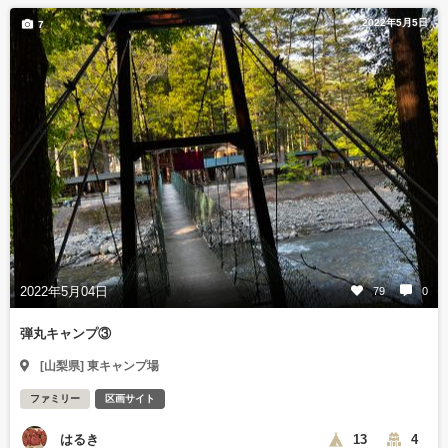
2022年5月5日
7
2022年5月04日
79
0
弾丸キャンプ③
[山梨県] 東キャンプ場
ファミリー
区画サイト
はるき
13
4