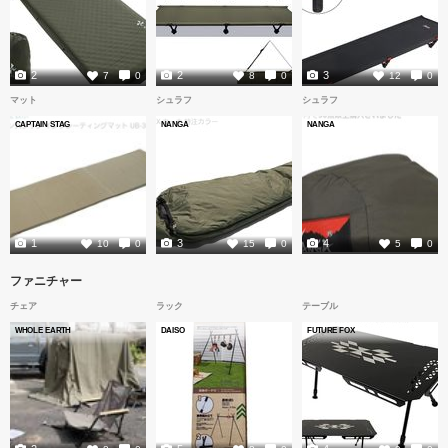
2
2
3
7
0
8
0
12
0
マット
シュラフ
シュラフ
CAPTAIN STAG
NANGA
NANGA
1
3
4
10
0
15
0
5
0
ファニチャー
チェア
ラック
テーブル
WHOLE EARTH
DAISO
FUTURE FOX