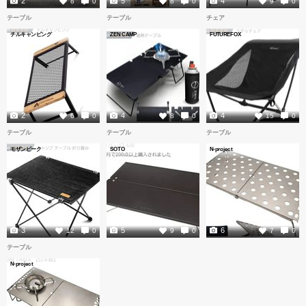
2
5
4
8
0
8
0
9
0
テーブル
テーブル
チェア
チルキャンピング
ZEN CAMP
FUTUREFOX
2
4
4
6
0
8
0
15
0
テーブル
テーブル
テーブル
モザンビーク
SOTO
N-project
3
5
6
12
0
9
0
7
0
テーブル
N-project