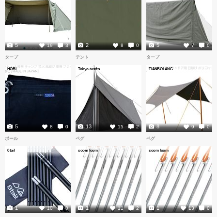
5
2
5
19
3
8
0
7
0
タープ
テント
タープ
HOBI
Tokyo crafts
TIANBOLANG
5
13
8
8
0
15
2
9
0
ポール
ペグ
ペグ
8tail
soom loom
soom loom
1
1
1
10
0
11
2
13
0