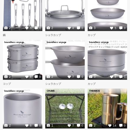
2
2
3
5
0
4
0
5
0
鍋
シェラカップ
カップ
boundless voyage
boundless voyage
boundless voyage
2
2
3
8
0
7
0
8
0
コップ
シェラカップ
カップ
boundless voyage
CHUMS
THERMOS
2
1
2
6
0
7
0
14
0