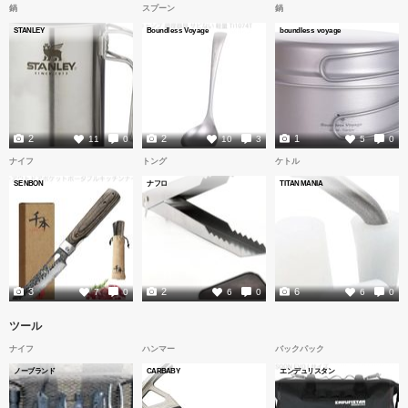
鍋
スプーン
鍋
STANLEY
Boundless Voyage
boundless voyage
2
2
1
11
0
10
3
5
0
ナイフ
トング
ケトル
SENBON
ナフロ
TITAN MANIA
3
2
6
7
0
6
0
6
0
ツール
ナイフ
ハンマー
バックパック
ノーブランド
CARBABY
エンデュリスタン