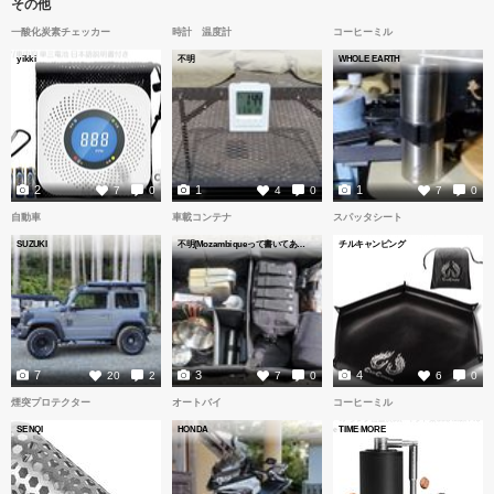
その他
一酸化炭素チェッカー
時計 温度計
コーヒーミル
yikki
不明
WHOLE EARTH
2
1
1
7
0
4
0
7
0
自動車
車載コンテナ
スパッタシート
SUZUKI
不明(Mozambiqueって書いてありますが...😅)
チルキャンピング
7
3
4
20
2
7
0
6
0
煙突プロテクター
オートバイ
コーヒーミル
SENQI
HONDA
TIME MORE