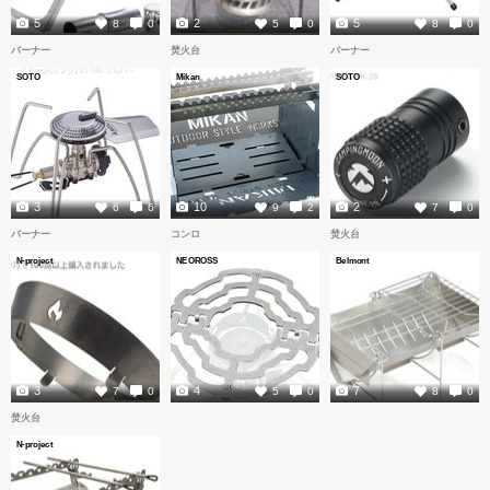
5
2
5
8
0
5
0
8
0
バーナー
焚火台
バーナー
SOTO
Mikan
SOTO
3
10
2
6
6
9
2
7
0
バーナー
コンロ
焚火台
N-project
NEOROSS
Belmont
3
4
7
7
0
5
0
8
0
焚火台
N-project