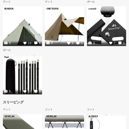
テント
テント
ポール
BUNDOK
ONETIGRIS
coshall
9
8
3
13
2
9
0
7
0
ポール
8tail
5
10
0
スリーピング
マット
コット
コット
VENTLAX
VENTLAX
ALPIDEX