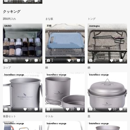
3
12
0
クッキング
調味料入れ
まな板
トング
DAISO
不明
montagna
2
1
2
7
0
5
0
6
0
コップ
鍋
鍋
boundless voyage
boundless voyage
boundless voyage
3
2
5
10
0
10
0
10
3
食器セット
ケトル
皿
boundless voyage
boundless voyage
boundless voyage