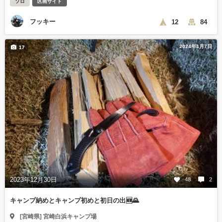
ソロ
区画サイト
フッキー
12
84
2024年1月7日
17
2023年12月30日
48
2
キャンプ納めとキャンプ初めと初日の出🆕🌄
[宮崎県] 宮崎白浜キャンプ場