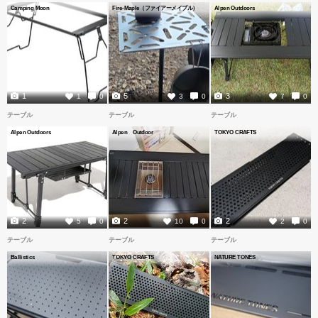
Camping Moon
Fire-Maple（ファイアーメイプル）
Alpen Outdoors
1
5
3
1
0
3
0
7
0
テーブル
テーブル
テーブル
Alpen Outdoors
Alpen Outdoor
TOKYO CRAFTS
2
2
2
5
0
10
0
2
0
テーブル
テーブル
テーブル
Ballistics
TOKYO CRAFTS
NATURE TONES