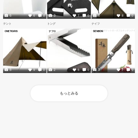
6
3
8
6
0
7
0
8
0
テント
トング
ナイフ
ONETIGRIS
ナフロ
SENBON
8
2
3
9
0
6
0
7
0
もっとみる