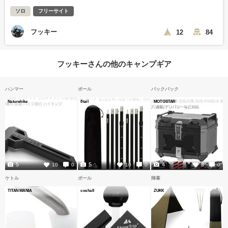
ソロ
フリーサイト
フッキー
12
84
フッキーさんの他のキャンプギア
ハンマー
ポール
バックパック
Naturehike
8tail
MOTOSTAR
5
5
4
10
0
10
0
8
0
ケトル
ポール
陣幕
TITAN MANIA
coshall
ZUKK