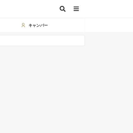
キャンパー