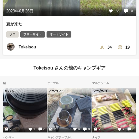
2023年6月26日
33
0
夏が来た!
ソロ
フリーサイト
オートサイト
Tokeisou
34
19
Tokeisou さんの他のキャンプギア
鍋
テーブル
マルチツール
ＮＯＬＬ
ノーブランド
ノーブランド
2
2
2
7
0
6
0
9
0
ハンマー
キャンプテーブルＬ
ナイフ