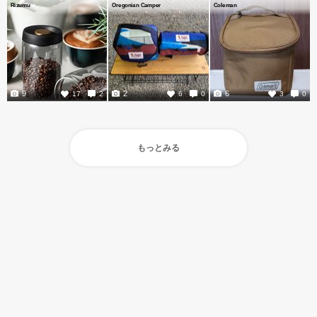
Rizumu
Oregonian Camper
Coleman
9
2
6
17
2
6
0
3
0
もっとみる