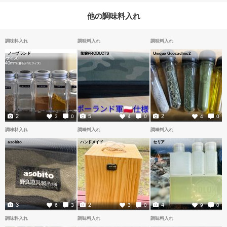
他の調味料入れ
調味料入れ
調味料入れ
調味料入れ
ノーブランド
鬼嫁PRODUCTS
Unique Geocaches2
2
5
2
3
0
4
0
4
0
調味料入れ
調味料入れ
調味料入れ
asobito
ハンドメイド
セリア
3
2
4
6
3
3
0
9
0
調味料入れ
調味料入れ
調味料入れ