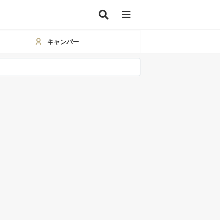
キャンパー