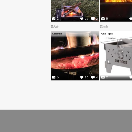
2
9
22
2
焚火台
焚火台
Coleman
One Tigirs
5
2
20
4