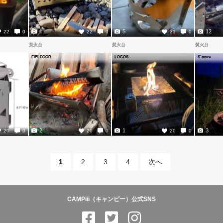
1
5
12
22
0
22
0
21
0
焚火台
焚火台
焚火台
FIELDOOR
LOGOS
S’more
2
1
3
20
0
20
0
20
0
1
2
3
4
次へ
CAMPiii（キャンピー）公式SNS