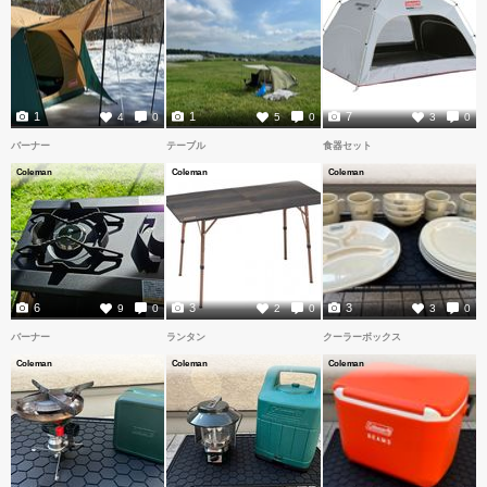
1
1
7
4
0
5
0
3
0
バーナー
テーブル
食器セット
Coleman
Coleman
Coleman
6
3
3
9
0
2
0
3
0
バーナー
ランタン
クーラーボックス
Coleman
Coleman
Coleman