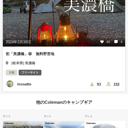
2024年3月16日
82
4
初「美濃橋」😄 無料野営地
[岐阜県] 美濃橋
ソロ
フリーサイト
mosatto
93
152
他のColemanのキャンプギア
テント
テント
テント
Coleman
Coleman
Coleman