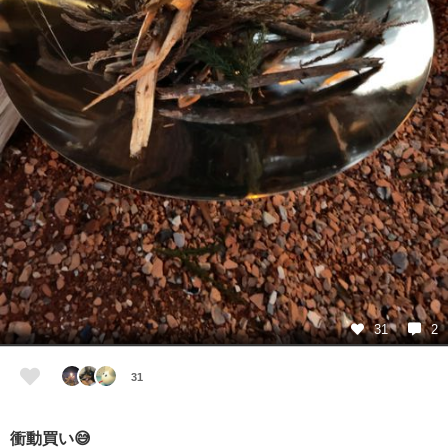
31
2
31
衝動買い😅