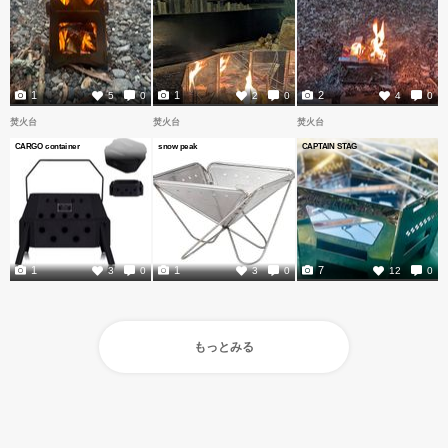
1
1
2
5
0
2
0
4
0
焚火台
焚火台
焚火台
CARGO container
snow peak
CAPTAIN STAG
1
1
7
3
0
3
0
12
0
もっとみる