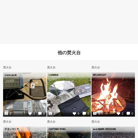
他の焚火台
焚火台
焚火台
焚火台
snow peak
LUHANA
BELKROOT
2
2
3
3
0
6
0
2
0
焚火台
焚火台
焚火台
チタンマニア
CAPTAIN STAG
tent-MARK DESIGNS