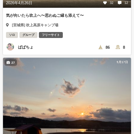
2026年4月26日
32
12
気が向いたら吹上へ〜思わぬご縁も添えて〜
[宮城県] 吹上高原キャンプ場
ソロ
グループ
フリーサイト
ぱぱちょ
86
8
5月17日
27