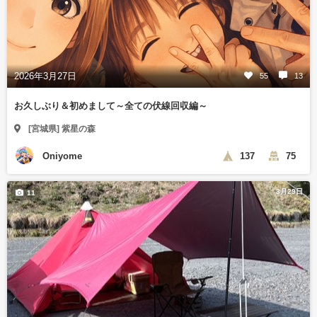
2026年3月27日
55
13
お久しぶり＆初めまして～全ての伏線回収編～
[宮城県] 紫星の森
Oniyome
137
75
3月29日
11