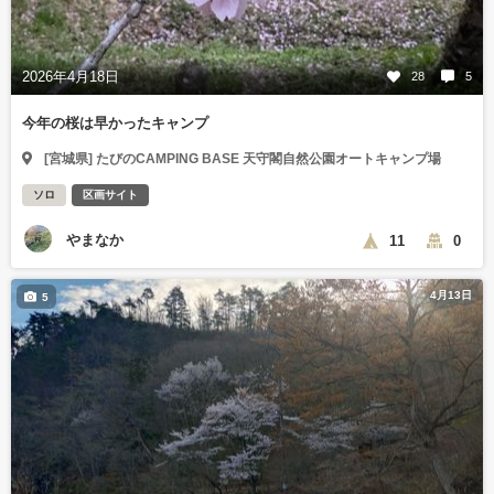
2026年4月18日
28
5
今年の桜は早かったキャンプ
[宮城県] たびのCAMPING BASE 天守閣自然公園オートキャンプ場
ソロ
区画サイト
やまなか
11
0
4月13日
5