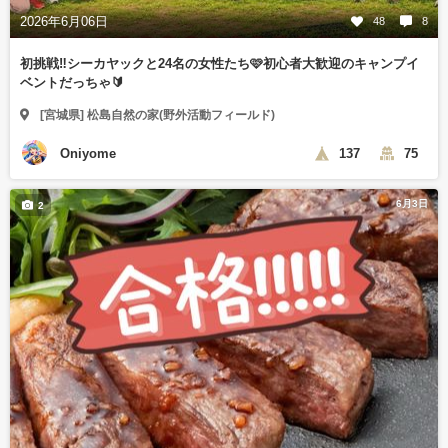
2026年6月06日
48
8
初挑戦‼️シーカヤックと24名の女性たち🩷初心者大歓迎のキャンプイ
ベントだっちゃ🔰
[宮城県] 松島自然の家(野外活動フィールド)
Oniyome
137
75
6月3日
2