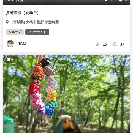
2026年6月27日
18
0
資材運搬（鹿島台）
[宮城県] 大崎市役所 学童農園
グループ
フリーサイト
JGN
15
37
6月27日
6