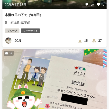
2026年6月13日
20
0
木漏れ日の下で（遠刈田）
[宮城県] 蔵王町
グループ
フリーサイト
JGN
15
37
6月20日
34