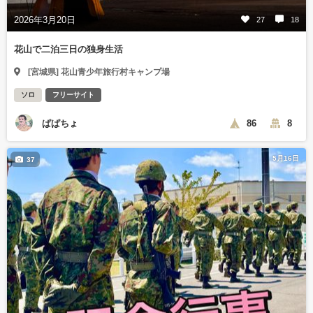
2026年3月20日
27
18
花山で二泊三日の独身生活
[宮城県] 花山青少年旅行村キャンプ場
ソロ
フリーサイト
ぱぱちょ
86
8
5月16日
37