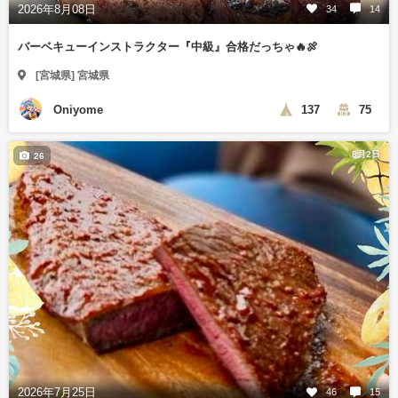
2026年8月08日
34
14
バーベキューインストラクター『中級』合格だっちゃ🔥🍖
[宮城県] 宮城県
Oniyome
137
75
8月2日
26
2026年7月25日
46
15