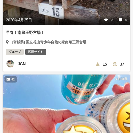
2026年4月25日
20
0
早春！南蔵王野営場！
[宮城県] 国立花山青少年自然の家南蔵王野営場
グループ
区画サイト
JGN
15
37
4月28日
42