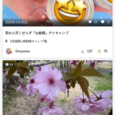
2026年4月26日
58
10
至れり尽くせり💕『お姫様』デイキャンプ
[宮城県] 神割崎キャンプ場
Oniyome
137
75
4月24日
13