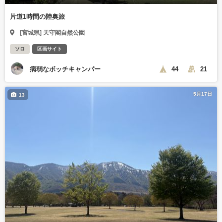
片道1時間の陸奥旅
[宮城県] 天守閣自然公園
ソロ
区画サイト
病弱なボッチキャンパー
44
21
5月17日
13