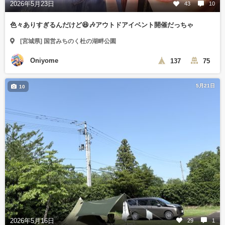
2026年5月23日
43
10
色々ありすぎるんだけど😆🎶アウトドアイベント開催だっちゃ
[宮城県] 国営みちのく杜の湖畔公園
Oniyome
137
75
5月21日
10
2026年5月16日
29
1