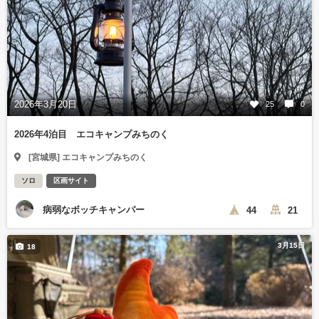
2026年3月20日
25
0
2026年4泊目 エコキャンプみちのく
[宮城県] エコキャンプみちのく
ソロ
区画サイト
病弱なボッチキャンパー
44
21
3月15日
18