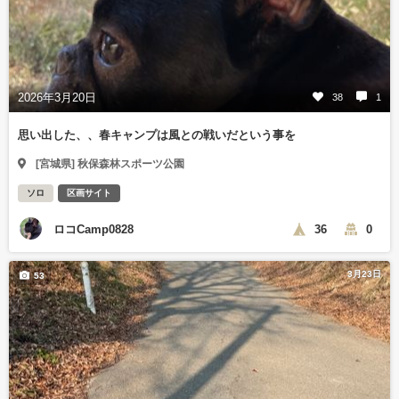
2026年3月20日
38
1
思い出した、、春キャンプは風との戦いだという事を
[宮城県] 秋保森林スポーツ公園
ソロ
区画サイト
ロコCamp0828
36
0
3月23日
53