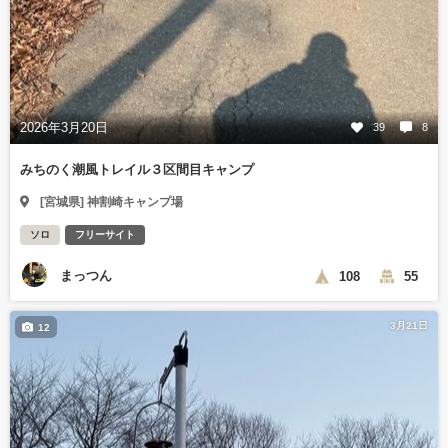
2026年3月20日
39
8
みちのく潮風トレイル３区間目キャンプ
[宮城県] 神割崎キャンプ場
ソロ
フリーサイト
まっつん
108
55
3月21日
12