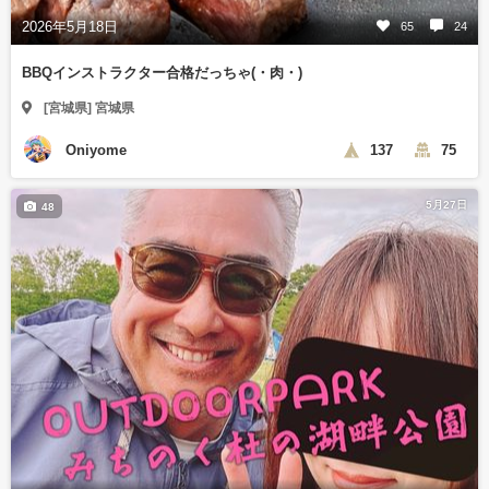
2026年5月18日
65
24
BBQインストラクター合格だっちゃ(・肉・)
[宮城県] 宮城県
Oniyome
137
75
5月27日
48