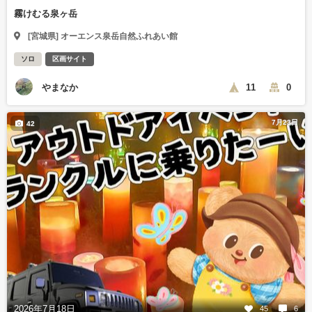
霧けむる泉ヶ岳
[宮城県] オーエンス泉岳自然ふれあい館
ソロ
区画サイト
やまなか
11
0
7月23日
42
2026年7月18日
45
6