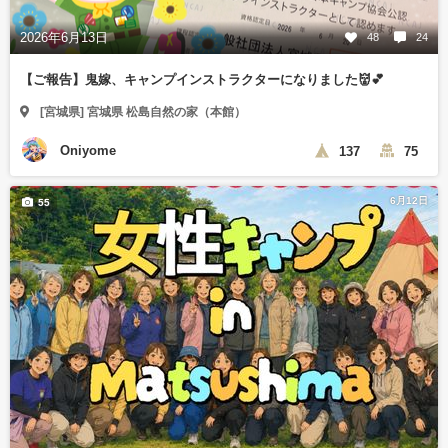
2026年6月13日
48
24
【ご報告】鬼嫁、キャンプインストラクターになりました👹💕
[宮城県] 宮城県 松島自然の家（本館）
Oniyome
137
75
6月12日
55