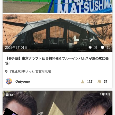
2026年3月01日
39
11
【番外編】東京クラフト仙台初開催＆ブルーインパルスが道の駅に登
場‼️
[宮城県] 夢メッセ 西館展示場
Oniyome
137
75
2月27日
43