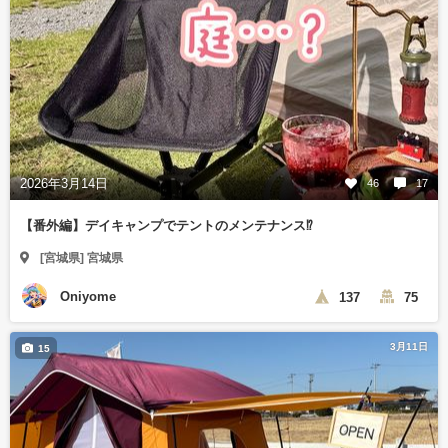
2026年3月14日
46
17
【番外編】デイキャンプでテントのメンテナンス⁉️
[宮城県] 宮城県
Oniyome
137
75
3月11日
15