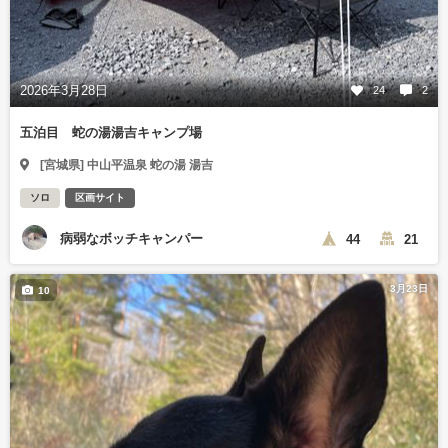
2026年3月28日
24
2
五泊目 蛇の湯湯吉キャンプ場
[宮城県] 中山平温泉 蛇の湯 湯吉
ソロ
区画サイト
病弱なボッチキャンパー
44
21
3月23日
10