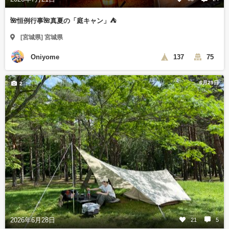
🌺恒例行事🌺真夏の「庭キャン」⛺️
[宮城県] 宮城県
Oniyome
137
75
6月29日
2
2026年6月28日
21
5