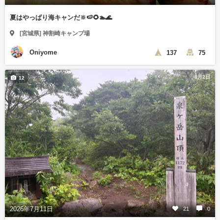
夏はやっぱり海キャンだ‪🔆‬🍉🌻🏊🌊
[宮城県] 神割崎キャンプ場
Oniyome
137
75
8月2日
12
2026年7月11日
21
0