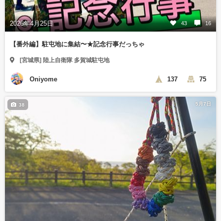
2026年4月25日
43
16
【番外編】駐屯地に集結〜★記念行事だっちゃ
[宮城県] 陸上自衛隊 多賀城駐屯地
Oniyome
137
75
5月7日
38