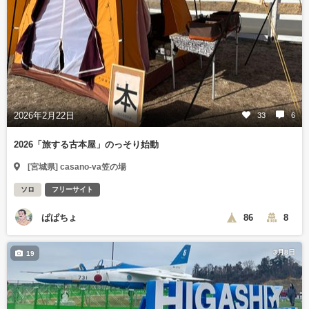
2026年2月22日
33
6
2026「旅する古本屋」のっそり始動
[宮城県] casano-va笠の場
ソロ
フリーサイト
ぱぱちょ
86
8
3月8日
19