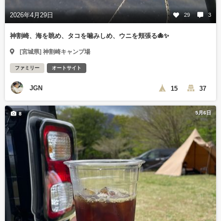
2026年4月29日
29
3
神割崎、海を眺め、タコを噛みしめ、ウニを頬張る🐙✨
[宮城県] 神割崎キャンプ場
ファミリー
オートサイト
JGN
15
37
5月6日
8