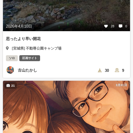
2026年4月10日
28
0
思ったより早い開花
[宮城県] 不動尊公園キャンプ場
ソロ
区画サイト
古山たかし
30
9
3月31日
21