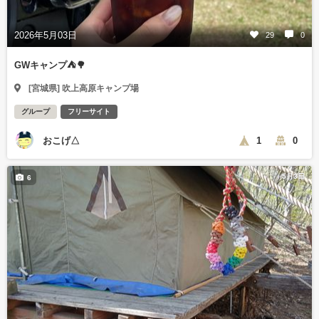
2026年5月03日
29
0
GWキャンプ⛺️🌳
[宮城県] 吹上高原キャンプ場
グループ
フリーサイト
おこげ△
1
0
5月3日
6