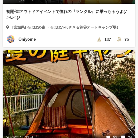
初開催❗️アウトドアイベントで憧れの『ランクル』に乗っちゃうよ(ﾉ
˶>ᗜ​<˵)ﾉ
[宮城県] るぽぽの森 （るぽぽかわさき＆笹谷オートキャンプ場）
Oniyome
137
75
7月22日
8
2026年7月21日
53
24