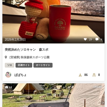
2026年2月28日
29
4
突然決めたソロキャン 森スポ
[宮城県] 秋保森林スポーツ公園
ソロ
区画サイト
オートサイト
ぱぱちょ
86
8
3月14日
12