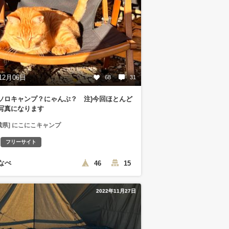
12月06日
68
31
ソロキャンプ？にゃんぷ？ 注)今回ほとんど
写真になります
城県] にこにこキャンプ
フリーサイト
なべ
46
15
2022年11月27日