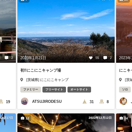
2023年1月21日
2023年
8
2
55
2
初‼️にこにこキャンプ場
にこキャ
[茨城県] にこにこキャンプ
[茨
ファミリー
フリーサイト
オートサイト
ソロ
ATSUJIRODESU
19
31
8
年12月17日
2022年12月12日
12
24