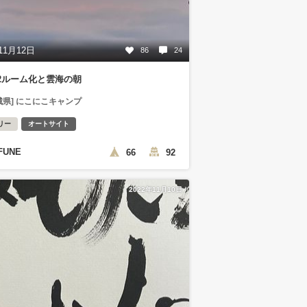
11月12日
86
24
2ルーム化と雲海の朝
城県] にこにこキャンプ
リー
オートサイト
FUNE
66
92
2022年11月10日