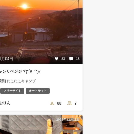
1月04日
83
18
ンリベンジヾ(*´∀｀*)ﾉ
城県] にこにこキャンプ
フリーサイト
オートサイト
ぷりん
88
7
2022年12月11日