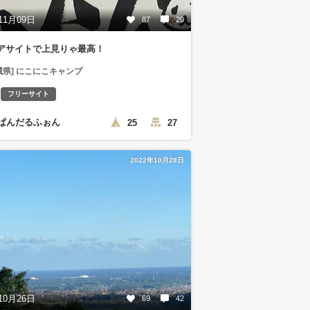
11月09日
87
20
アサイトで上見りゃ最高！
城県] にこにこキャンプ
フリーサイト
ぱんだるふぉん
25
27
2022年10月28日
10月26日
69
42