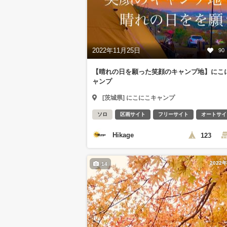
2022年11月25日
90
【晴れの日を願った笑顔のキャンプ地】にこ
ャンプ
[茨城県] にこにこキャンプ
ソロ
区画サイト
フリーサイト
オートサイ
Hikage
123
2022
14