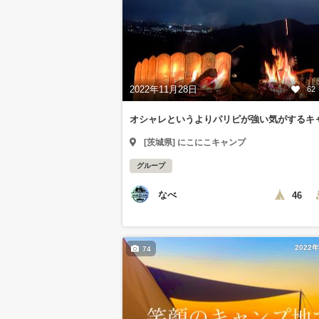
2022年11月28日
62
オシャレというよりパリピが強い気がするキ
[茨城県] にこにこキャンプ
グループ
なべ
46
2022
74