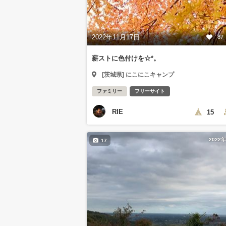
2022年11月17日
87
薪ストに色付けを☆*。
[茨城県] にこにこキャンプ
ファミリー
フリーサイト
RIE
15
2022
17