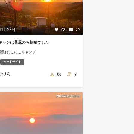
11月23日
92
29
キャンは暴風のち快晴でした
城県] にこにこキャンプ
オートサイト
ぷりん
88
7
2022年11月15日