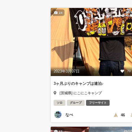
202
24
2023年3月07日
70
3ヶ月ぶりのキャンプは連泊♪
[茨城県] にこにこキャンプ
ソロ
グループ
フリーサイト
なべ
46
202
13