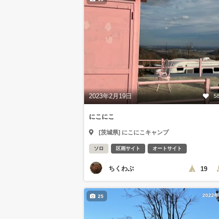
2023年2月19日
5
にこにこ
[茨城県] にこにこキャンプ
ソロ
区画サイト
オートサイト
ちくわぶ
19
2022
25