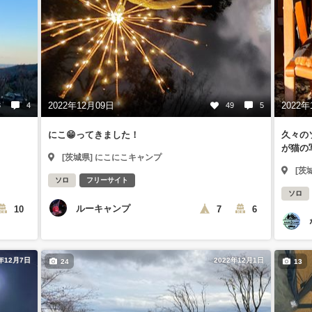
2022年12月09日
2022年
3
4
49
5
にこ😁ってきました！
久々の
が猫の
[茨城県] にこにこキャンプ
[茨
ソロ
フリーサイト
ソロ
ルーキャンプ
10
7
6
2年12月7日
2022年12月1日
24
13