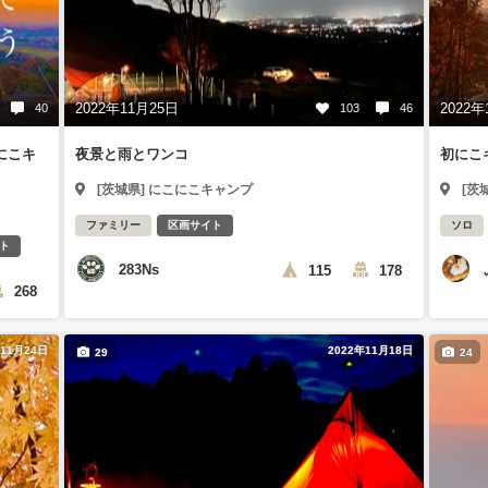
2022年11月25日
2022年
40
103
46
にこキ
夜景と雨とワンコ
初にこ
[茨城県] にこにこキャンプ
[茨
ファミリー
区画サイト
ソロ
ト
283Ns
115
178
268
年11月24日
2022年11月18日
29
24