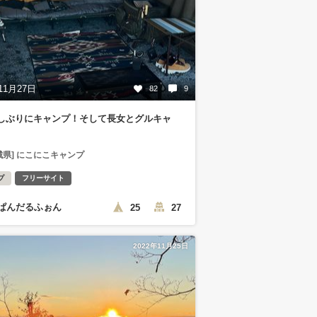
11月27日
82
9
しぶりにキャンプ！そして長女とグルキャ
城県] にこにこキャンプ
プ
フリーサイト
ぱんだるふぉん
25
27
2022年11月25日