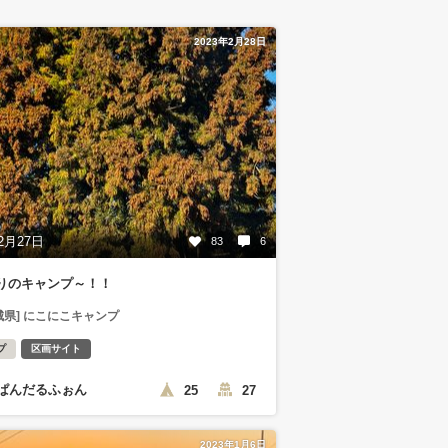
2023年2月28日
2月27日
83
6
りのキャンプ～！！
城県] にこにこキャンプ
プ
区画サイト
ぱんだるふぉん
25
27
2023年1月6日