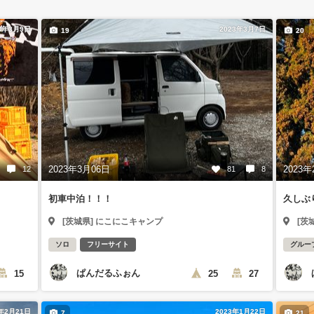
3年3月9日
2023年3月7日
19
20
2023年3月06日
2023年
12
81
8
初車中泊！！！
久しぶ
[茨城県] にこにこキャンプ
[茨
ソロ
フリーサイト
グルー
ぱんだるふぉん
15
25
27
3年2月21日
2023年1月22日
7
21