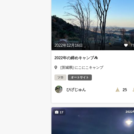
2022年12月16日
7
2022年の締めキャンプ⛺️
[茨城県] にこにこキャンプ
ソロ
オートサイト
ひげじゅん
25
202
17