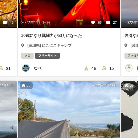
2022年11月16日
2022年
43
68
27
30歳になり戦闘力が53万になった
強引な
[茨城県] にこにこキャンプ
[茨
ソロ
フリーサイト
ファミ
なべ
21
46
15
年11月13日
2022年11月12日
20
21