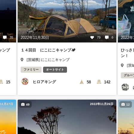
2022年11月30日
2022年
35
79
6
ャンプ
１４回目 にこにこキャンプ🏕
ひっさ
ン！
[茨城県] にこにこキャンプ
[茨
ファミリー
オートサイト
グルー
ヒロアキング
15
58
142
年11月27日
2022年11月26日
49
12