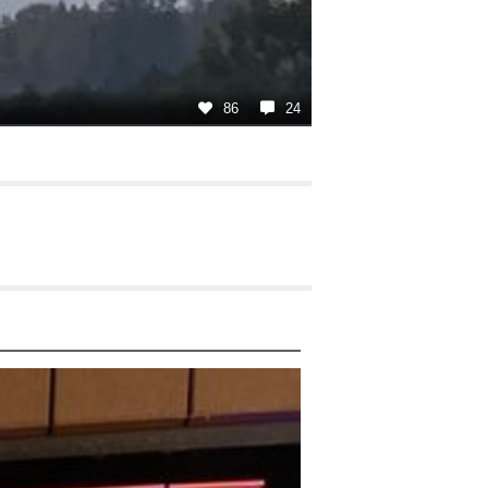
86
24