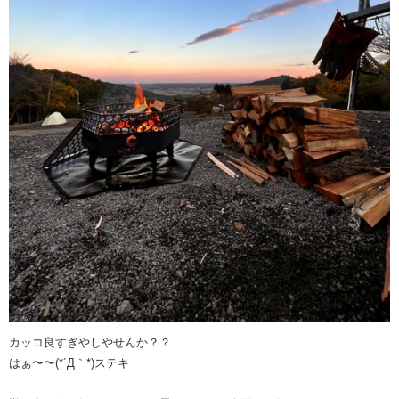
カッコ良すぎやしやせんか？？
はぁ〜〜(*´Д｀*)ステキ