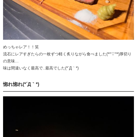
めっちゃレア！！笑
流石にレアすぎたらの一枚ずつ軽く炙りながら食べました(*^▽^*)厚切り
の意味...
味は間違いなく最高で..最高でした(*´Д｀*)
惚れ惚れ(*´Д｀*)