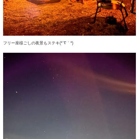
フリー座様ごしの夜景もステキ(*´∇｀*)