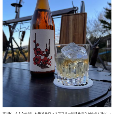
前回RIEさんから頂いた梅酒をロックでフリー座様を見ながらチビチビい