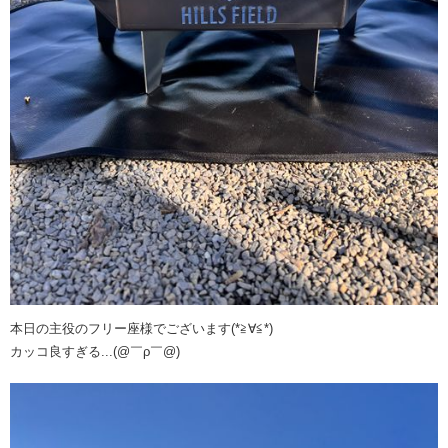
本日の主役のフリー座様でございます(*≧∀≦*)
カッコ良すぎる...(@￣ρ￣@)