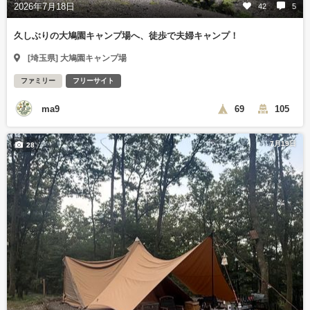
2026年7月18日
42
5
久しぶりの大鳩園キャンプ場へ、徒歩で夫婦キャンプ！
[埼玉県] 大鳩園キャンプ場
ファミリー
フリーサイト
ma9
69
105
7月19日
28