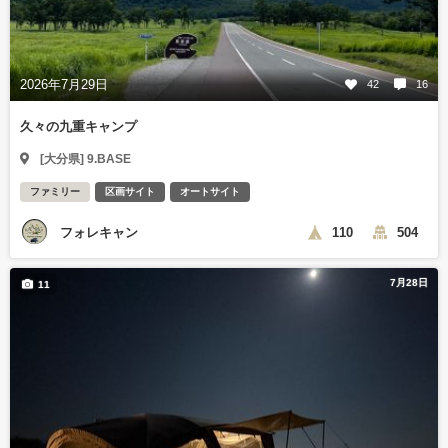
2026年7月29日
42
16
久々の九重キャンプ
[大分県] 9.BASE
ファミリー
区画サイト
オートサイト
フォレキャン
110
504
7月28日
11