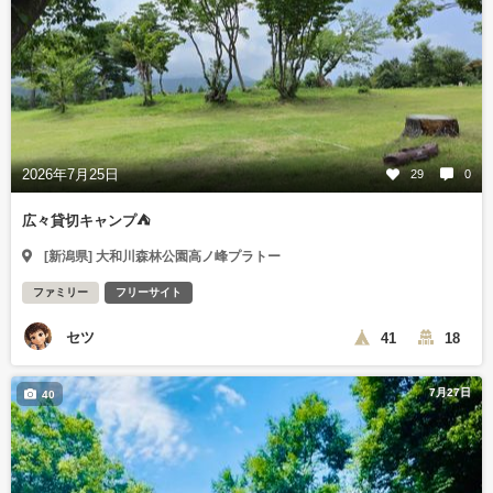
2026年7月25日
29
0
広々貸切キャンプ⛺️
[新潟県] 大和川森林公園高ノ峰プラトー
ファミリー
フリーサイト
セツ
41
18
7月27日
40