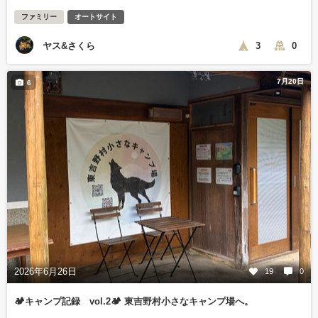
ファミリー
オートサイト
ヤス&さくら
3
0
7月20日
6
2026年6月26日
19
0
🏕️キャンプ記録 vol.2🏕️ 東吉野村小さなキャンプ場へ。