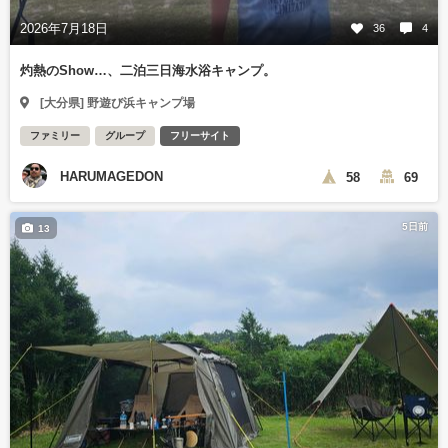
2026年7月18日
36
4
灼熱のShow…、二泊三日海水浴キャンプ。
[大分県] 野遊び浜キャンプ場
ファミリー
グループ
フリーサイト
HARUMAGEDON
58
69
5日前
13