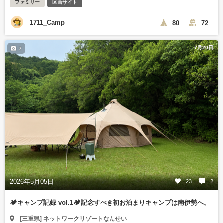
ファミリー
区画サイト
1711_Camp
80
72
7月20日
7
2026年5月05日
23
2
🏕️キャンプ記録 vol.1🏕️記念すべき初お泊まりキャンプは南伊勢へ。
[三重県] ネットワークリゾートなんせい