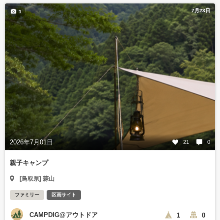
7月23日
1
2026年7月01日
21
0
親子キャンプ
[鳥取県] 蒜山
ファミリー
区画サイト
CAMPDIG@アウトドア
1
0