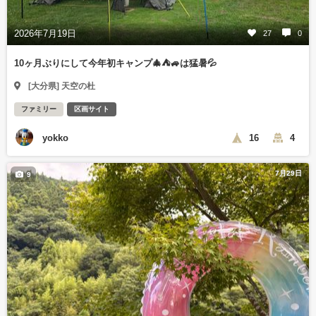
2026年7月19日
27
0
10ヶ月ぶりにして今年初キャンプ🎄⛺🚙は猛暑💦
[大分県] 天空の杜
ファミリー
区画サイト
yokko
16
4
7月29日
9