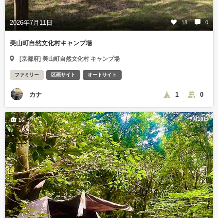
2026年7月11日
18
0
美山町自然文化村キャンプ場
[京都府] 美山町自然文化村 キャンプ場
ファミリー
区画サイト
オートサイト
カナ
1
0
7月18日
16