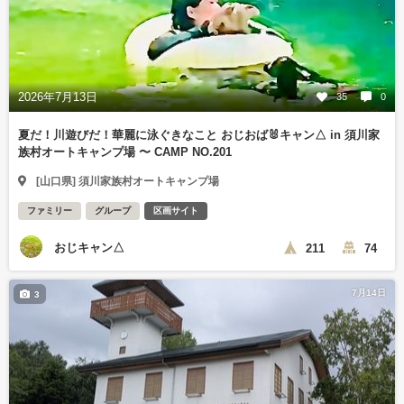
2026年7月13日
35
0
夏だ！川遊びだ！華麗に泳ぐきなこと おじおば🐰キャン△ in 須川家
族村オートキャンプ場 〜 CAMP NO.201
[山口県] 須川家族村オートキャンプ場
ファミリー
グループ
区画サイト
おじキャン△
211
74
7月14日
3