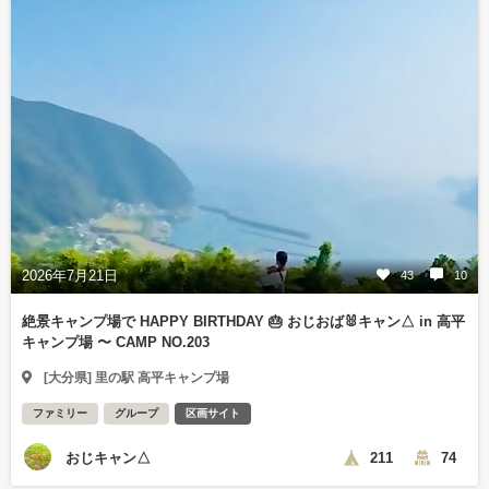
2026年7月21日
43
10
絶景キャンプ場で HAPPY BIRTHDAY 🎂 おじおば🐰キャン△ in 高平
キャンプ場 〜 CAMP NO.203
[大分県] 里の駅 高平キャンプ場
ファミリー
グループ
区画サイト
おじキャン△
211
74