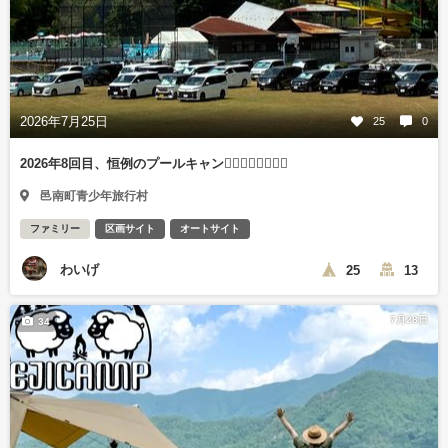
2026年7月25日
25
0
2026年8回目、恒例のプールキャン🏊‍♂️🏊‍♂️🏊‍♀️🏊‍♀️
邑南町青少年旅行村
ファミリー
区画サイト
オートサイト
わいげ
25
13
7月28日
34