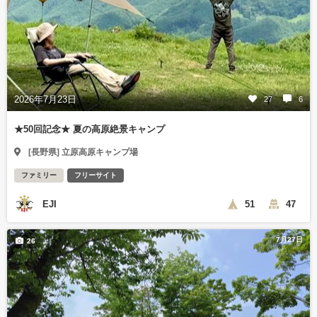
2026年7月23日
27
6
★50回記念★ 夏の高原絶景キャンプ
[長野県] 立原高原キャンプ場
ファミリー
フリーサイト
EJI
51
47
7月27日
26