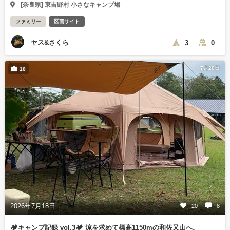
[奈良県] 東吉野村 小さなキャンプ場
ファミリー
区画サイト
ヤス&さくら
3
0
7月20日
10
2026年7月18日
20
8
🏕️キャンプ記録 vol.3🏕️ 涼を求めて標高1150mの和佐又山へ。