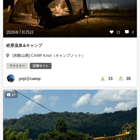
2026年7月25日
21
0
絶景温泉♨️キャンプ
[和歌山県] CAMP Knot（キャンプノット）
ファミリー
区画サイト
yoji@camp
33
28
7月28日
27