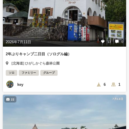
2026年7月11日
13
0
2年ぶりキャンプ二日目（ソログル編）
[北海道] ひがしかぐら森林公園
ソロ
ファミリー
グループ
key
6
1
7月13日
22