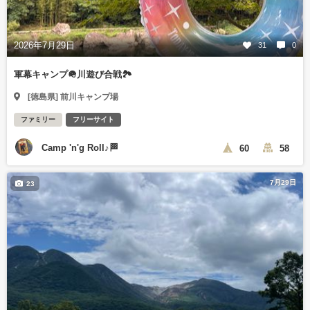
2026年7月29日
31
0
軍幕キャンプ🪖川遊び合戦🏞️
[徳島県] 前川キャンプ場
ファミリー
フリーサイト
Camp 'n'g Roll♪🏁
60
58
7月29日
23