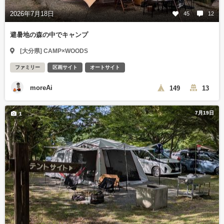
2026年7月18日
45
12
避暑地の森の中でキャンプ
[大分県] CAMP×WOODS
ファミリー
区画サイト
オートサイト
moreAi
149
13
7月19日
1