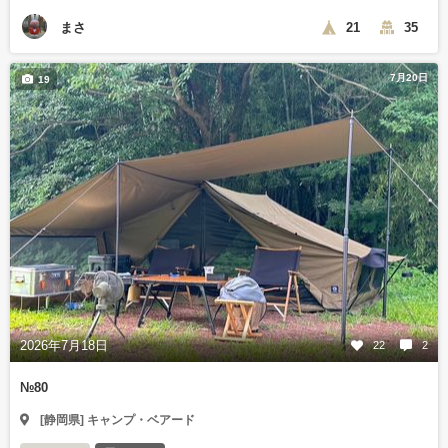
まさ
21
35
7月20日
19
2026年7月18日
22
2
№80
[静岡県] キャンプ・ベアード