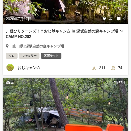
2026年7月17日
37
0
川遊びリターンズ！？おじ🐰キャン△ in 深坂自然の森キャンプ場 〜
CAMP NO.202
[山口県] 深坂自然の森キャンプ場
ソロ
ファミリー
区画サイト
おじキャン△
211
74
7月17日
43