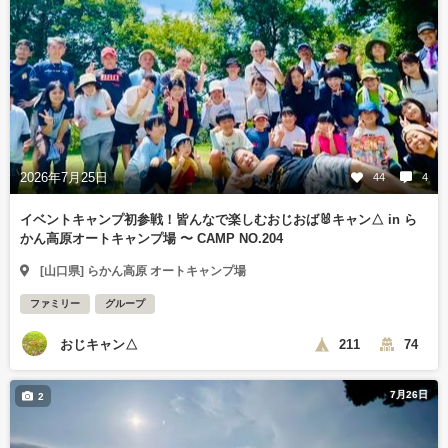
2026年7月25日
44
4
イベントキャンプ初参戦！皆んなで楽しむおじおば🐰キャン△ in ら
かん高原オートキャンプ場 〜 CAMP NO.204
[山口県] らかん高原 オートキャンプ場
ファミリー
グループ
おじキャン△
211
74
7月26日
2