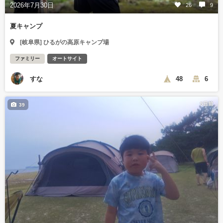
2026年7月30日
26
9
夏キャンプ
[岐阜県] ひるがの高原キャンプ場
ファミリー
オートサイト
すな
48
6
5日前
39