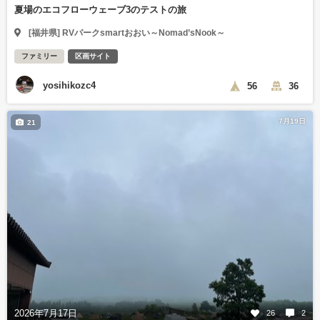
夏場のエコフローウェーブ3のテストの旅
[福井県] RVパークsmartおおい～Nomad’sNook～
ファミリー
区画サイト
yosihikozc4
56
36
7月19日
21
2026年7月17日
26
2