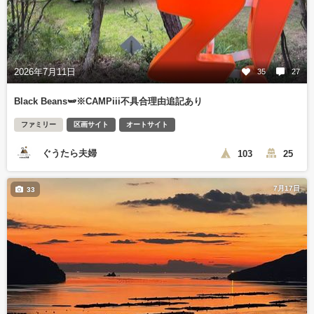
2026年7月11日
35
27
Black Beans🫛※CAMPiii不具合理由追記あり
ファミリー
区画サイト
オートサイト
ぐうたら夫婦
103
25
7月17日
33