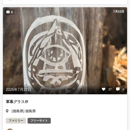
7月22日
4
2026年7月22日
37
0
軍幕グラス🍺
[徳島県] 徳島県
ファミリー
フリーサイト