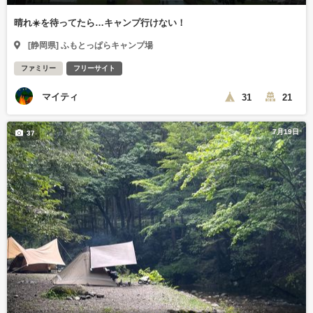
晴れ☀️を待ってたら…キャンプ行けない！
[静岡県] ふもとっぱらキャンプ場
ファミリー
フリーサイト
マイティ
31
21
7月19日
37