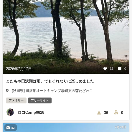
2026年7月17日
31
0
またもや田沢湖は雨。でもそれなりに楽しめました
[秋田県] 田沢湖オートキャンプ場縄文の森たざわこ
ファミリー
フリーサイト
ロコCamp0828
36
0
7月23日
43