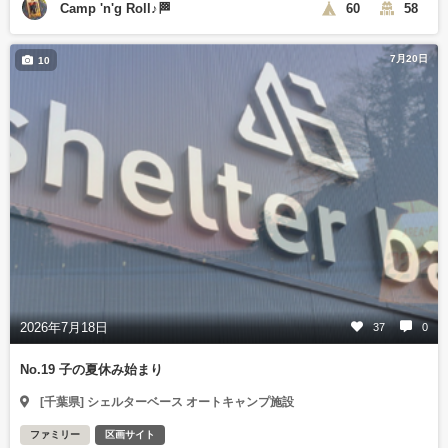
Camp 'n'g Roll♪🏁
60
58
7月20日
10
2026年7月18日
37
0
No.19 子の夏休み始まり
[千葉県] シェルターベース オートキャンプ施設
ファミリー
区画サイト