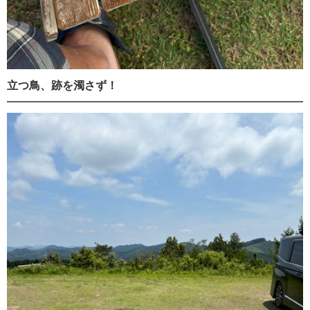
立つ鳥、跡を濁さず！