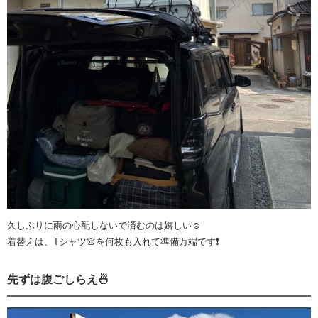
久しぶりに雨の心配しないで済むのは嬉しい☺️
着替えは、Tシャツ👚を何枚も入れて準備万端です❗️
先ずは腹ごしらえ🍜