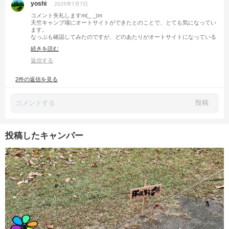
yoshi
2025年7月7日
コメント失礼しますm(_ _)m
天竺キャンプ場にオートサイトができたとのことで、とても気になってい
ます。
なっぷも確認してみたのですが、どのあたりがオートサイトになっている
のか分からずです…
続きを読む
もし差し支えなければ、位置関係など教えていただけると助かります🙇‍♂️
返信する
2件の返信を見る
投稿
投稿したキャンパー