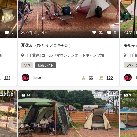
2022年8月14日
2022年
5
0
31
0
夏休み（ひとりソロキャン）
モルッ
場
[千葉県] ゴールドマウンテンオートキャンプ場
[千
ソロ
区画サイト
グルー
ke-n
122
66
122
年11月20日
2022年6月21日
14
9