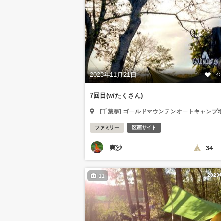
2023年11月21日
4
7回目(w/たくさん)
[千葉県] ゴールドマウンテンオートキャンプ
ファミリー
区画サイト
爽沙
34
202
11