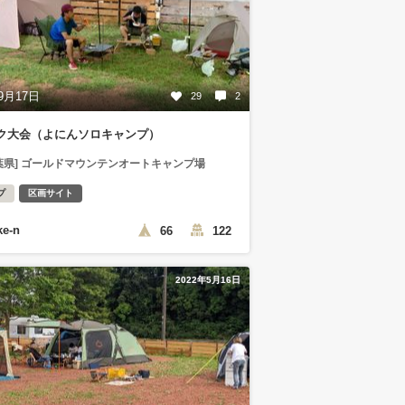
9月17日
29
2
ク大会（よにんソロキャンプ）
葉県] ゴールドマウンテンオートキャンプ場
プ
区画サイト
ke-n
66
122
2022年5月16日