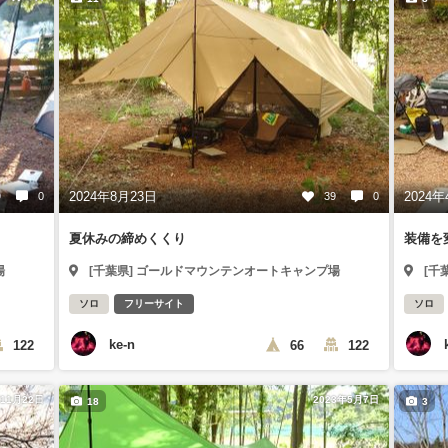
2024年8月23日
2024年
9
0
39
0
夏休みの締めくくり
装備を
場
[千葉県] ゴールドマウンテンオートキャンプ場
[千
ソロ
フリーサイト
ソロ
ke-n
122
66
122
年11月22日
2023年5月7日
18
3