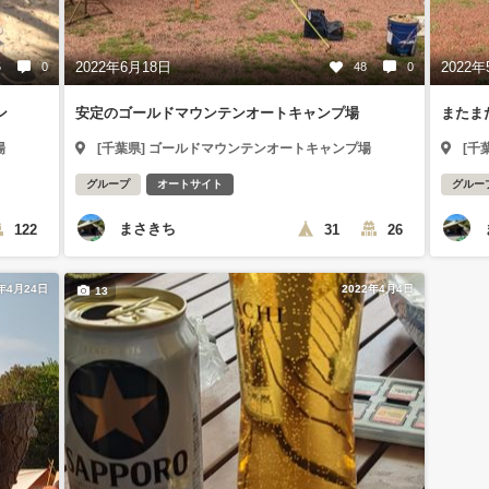
2022年6月18日
2022年
5
0
48
0
ン
安定のゴールドマウンテンオートキャンプ場
またま
場
[千葉県] ゴールドマウンテンオートキャンプ場
[千
グループ
オートサイト
グルー
まさきち
122
31
26
2年4月24日
2022年4月4日
13