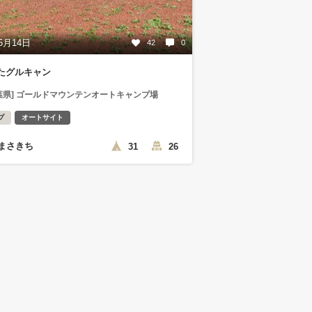
5月14日
42
0
たグルキャン
葉県] ゴールドマウンテンオートキャンプ場
プ
オートサイト
まさきち
31
26