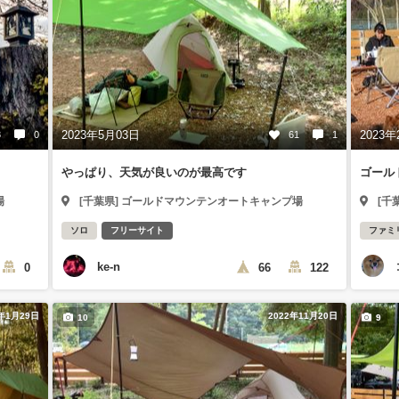
2023年5月03日
2023年
3
0
61
1
やっぱり、天気が良いのが最高です
ゴール
場
[千葉県] ゴールドマウンテンオートキャンプ場
[千
ソロ
フリーサイト
ファミ
ke-n
0
66
122
3年1月29日
2022年11月20日
10
9