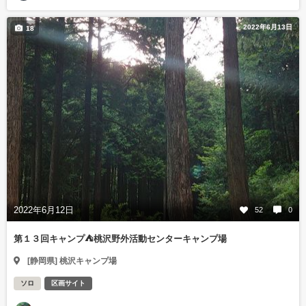
2022年6月13日
18
2022年6月12日
52
0
第１３回キャンプ⛺桃沢野外活動センターキャンプ場
[静岡県] 桃沢キャンプ場
ソロ
区画サイト