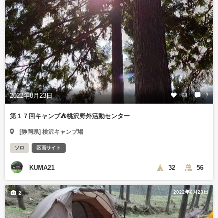
2022年8月23日
68
2
第１７回キャンプ⛺桃沢野外活動センター
[静岡県] 桃沢キャンプ場
ソロ
区画サイト
KUMA21
32
56
2022年6月23日
2