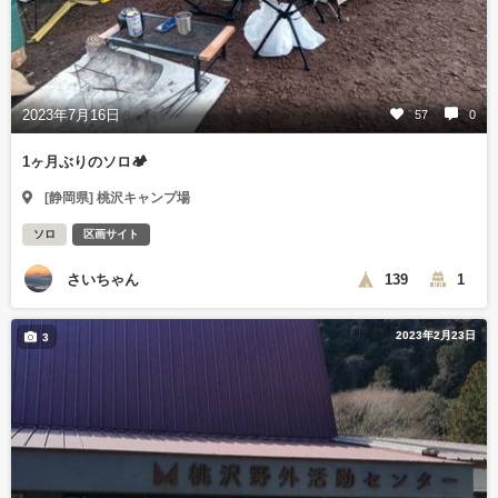
2023年7月16日
57
0
1ヶ月ぶりのソロ🏕️
[静岡県] 桃沢キャンプ場
ソロ
区画サイト
さいちゃん
139
1
2023年2月23日
3