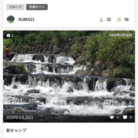
グループ
区画サイト
KUMA21
32
56
2021年3月10日
1
2020年9月20日
4
0
初キャンプ