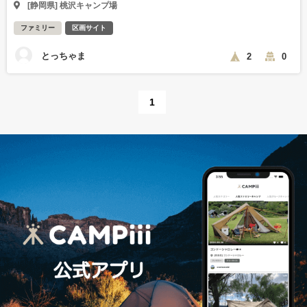
[静岡県] 桃沢キャンプ場
ファミリー
区画サイト
とっちゃま
2
0
1