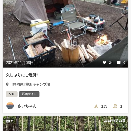
2021年11月06日
24
0
久しぶりにご近所❗️
[静岡県] 桃沢キャンプ場
ソロ
区画サイト
さいちゃん
139
1
2022年6月22日
2