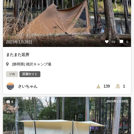
2023年1月28日
59
0
またまた近所
[静岡県] 桃沢キャンプ場
ソロ
区画サイト
さいちゃん
139
1
2023年1月29日
5