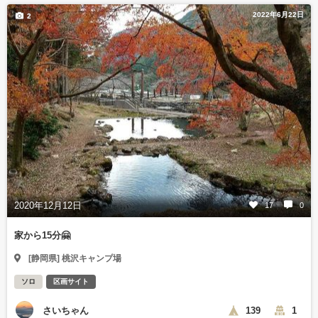
2022年6月22日
2
2020年12月12日
17
0
家から15分🤗
[静岡県] 桃沢キャンプ場
ソロ
区画サイト
さいちゃん
139
1