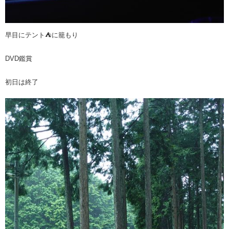
早目にテント⛺に籠もり
DVD鑑賞
初日は終了