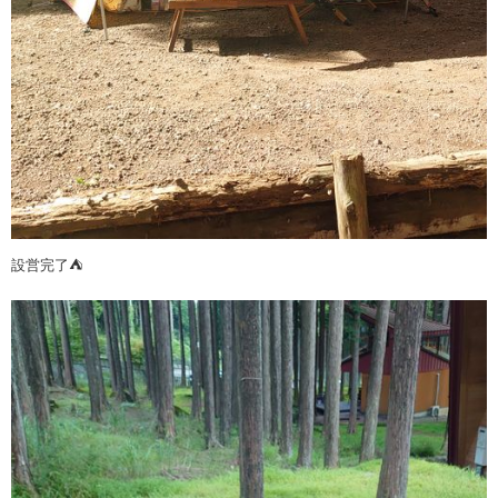
設営完了⛺