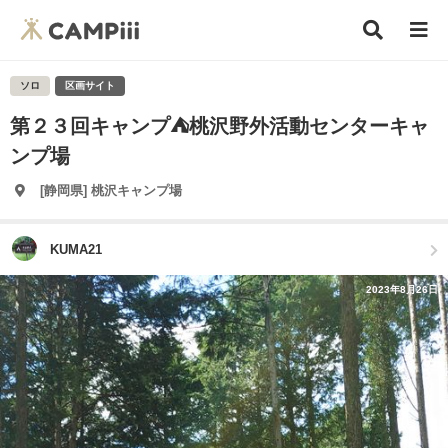
ソロ
区画サイト
第２３回キャンプ⛺桃沢野外活動センターキャ
ンプ場
[静岡県] 桃沢キャンプ場
KUMA21
2023年8月26日