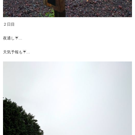
２日目
夜通し☔…
天気予報も☔…