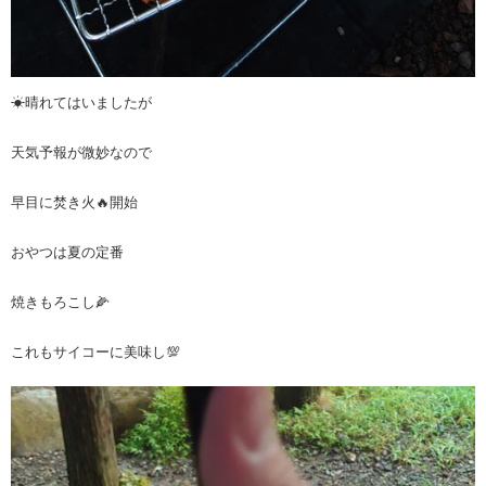
☀晴れてはいましたが
天気予報が微妙なので
早目に焚き火🔥開始
おやつは夏の定番
焼きもろこし🌽
これもサイコーに美味し💯