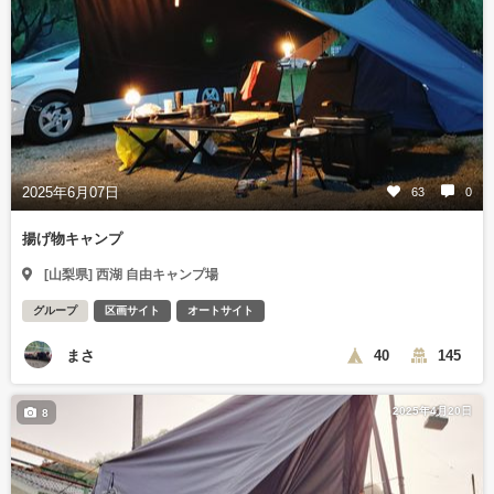
2025年6月07日
63
0
揚げ物キャンプ
[山梨県] 西湖 自由キャンプ場
グループ
区画サイト
オートサイト
まさ
40
145
2025年4月20日
8