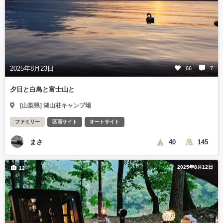
2025年8月23日
66
7
夕日と白鳥と富士山と
[山梨県] 湖山荘キャンプ場
ファミリー
区画サイト
オートサイト
まさ
40
145
2025年8月12日
12