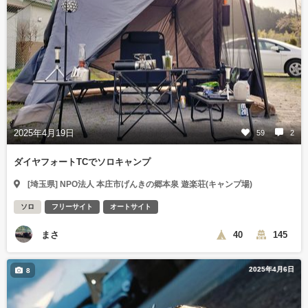
2025年4月19日
59
2
ダイヤフォートTCでソロキャンプ
[埼玉県] NPO法人 本庄市げんきの郷本泉 遊楽荘(キャンプ場)
ソロ
フリーサイト
オートサイト
まさ
40
145
2025年4月6日
8