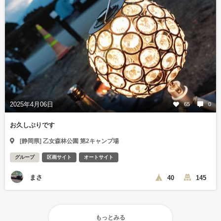
2025年4月06日
65
0
お久しぶりです
[静岡県] 乙女森林公園 第2キャンプ場
グループ
区画サイト
オートサイト
まさ
40
145
もっとみる