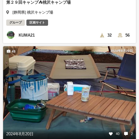
第２９回キャンプ⛺️桃沢キャンプ場
[静岡県] 桃沢キャンプ場
グループ
区画サイト
KUMA21
32
56
2024年8月22日
43
2024年8月20日
40
2