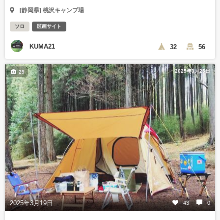
[静岡県] 桃沢キャンプ場
ソロ
区画サイト
KUMA21
32
56
2025年3月25日
29
2025年3月19日
43
0