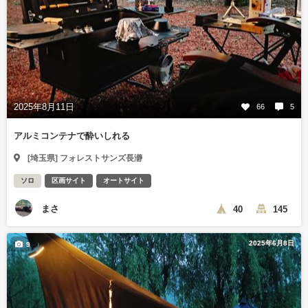
2025年8月11日
66
5
アルミコンテナで酔いしれる
[埼玉県] フォレストサンズ長瀞
ソロ
区画サイト
オートサイト
まさ
40
145
2025年6月8日
9