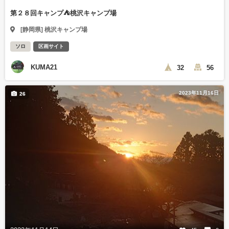
第２８回キャンプ⛺️桃沢キャンプ場
[静岡県] 桃沢キャンプ場
ソロ
区画サイト
KUMA21
32
56
2023年11月16日
26