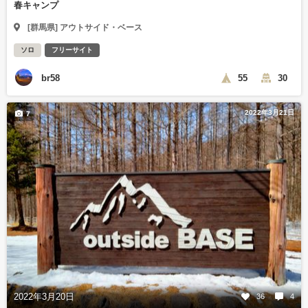
春キャンプ
[群馬県] アウトサイド・ベース
ソロ
フリーサイト
br58
55
30
2022年3月21日
7
2022年3月20日
36
4