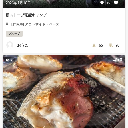
2026年1月10日
16
0
薪ストーブ堪能キャンプ
[群馬県] アウトサイド・ベース
グループ
おうこ
65
70
1月3日
2