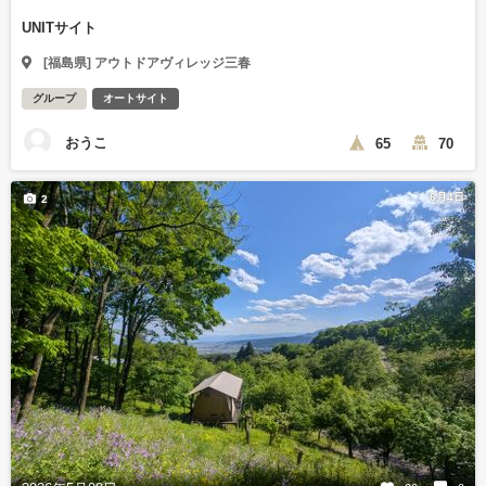
UNITサイト
[福島県] アウトドアヴィレッジ三春
グループ
オートサイト
おうこ
65
70
6月4日
2