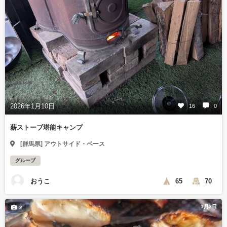
2026年1月10日
16
0
薪ストーブ堪能キャンプ
[群馬県] アウトサイド・ベース
グループ
おうこ
65
70
1月3日
2