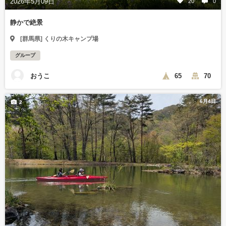
2026年5月09日
20
0
静かで絶景
[群馬県] くりの木キャンプ場
グループ
おうこ
65
70
6月4日
2