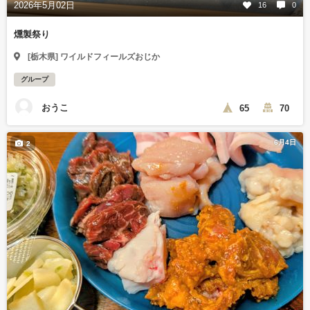
2026年5月02日
16
0
燻製祭り
[栃木県] ワイルドフィールズおじか
グループ
おうこ
65
70
6月4日
2