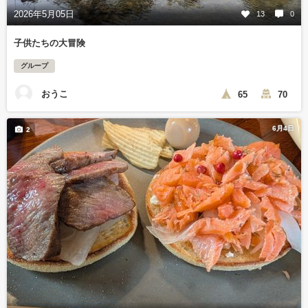
2026年5月05日
13
0
子供たちの大冒険
グループ
おうこ
65
70
6月4日
2