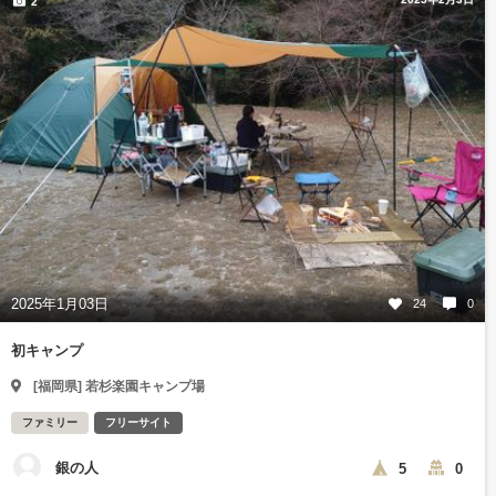
2
2025年1月03日
24
0
初キャンプ
[福岡県] 若杉楽園キャンプ場
ファミリー
フリーサイト
銀の人
5
0