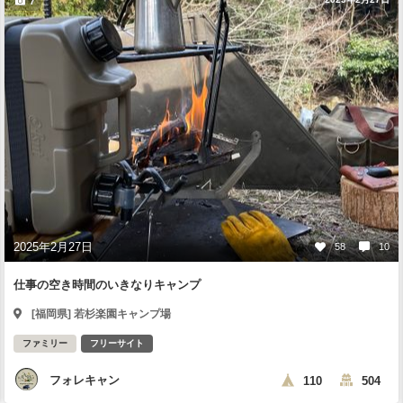
7
2025年2月27日
58
10
仕事の空き時間のいきなりキャンプ
[福岡県] 若杉楽園キャンプ場
ファミリー
フリーサイト
フォレキャン
110
504