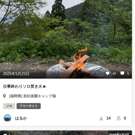
2025年5月23日
40
5
仕事終わりソロ焚き火🔥
[福岡県] 若杉楽園キャンプ場
ソロ
フリーサイト
はるか
14
0
2025年2月3日