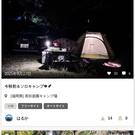
2025年9月27日
33
6
今秋初＆ソロキャンプ🍁🍂
[福岡県] 若杉楽園キャンプ場
ソロ
フリーサイト
オートサイト
はるか
14
0
2025年2月27日