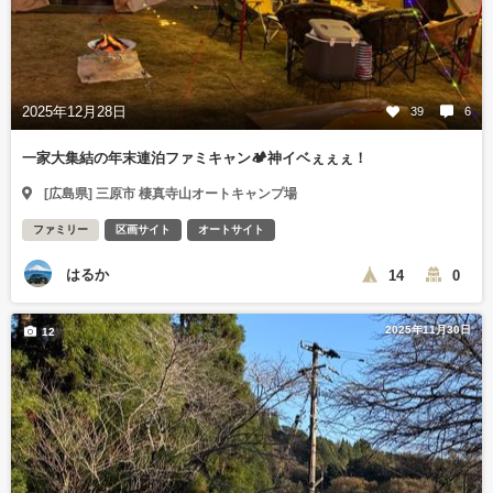
2025年12月28日
39
6
一家大集結の年末連泊ファミキャン🏕神イベぇぇぇ！
[広島県] 三原市 棲真寺山オートキャンプ場
ファミリー
区画サイト
オートサイト
はるか
14
0
2025年11月30日
12