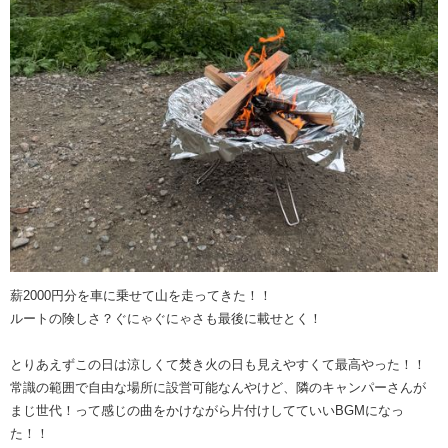
薪2000円分を車に乗せて山を走ってきた！！
ルートの険しさ？ぐにゃぐにゃさも最後に載せとく！
とりあえずこの日は涼しくて焚き火の日も見えやすくて最高やった！！
常識の範囲で自由な場所に設営可能なんやけど、隣のキャンパーさんが
まじ世代！って感じの曲をかけながら片付けしてていいBGMになっ
た！！