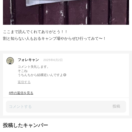
ここまで読んでくれてありがとう！！
割と知らない人もおるキャンプ場やからぜひ行ってみて〜！
フォレキャン
2025年6月2日
コメント失礼します。
そこね
うちんちから結構近いんですよ😅
返信する
4件の返信を見る
投稿
投稿したキャンパー