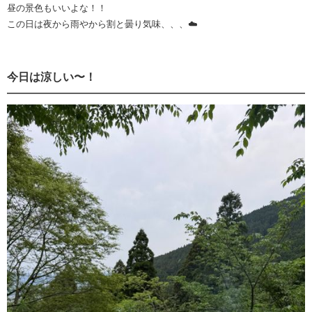
昼の景色もいいよな！！
この日は夜から雨やから割と曇り気味、、、☁️
今日は涼しい〜！