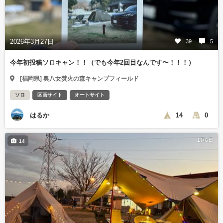
2026年3月27日
39
5
今年初投稿ソロキャン！！（でも今年2回目なんです〜！！！）
[福岡県] 奥八女焚火の森キャンプフィールド
ソロ
区画サイト
オートサイト
はるか
14
0
1月6日
14