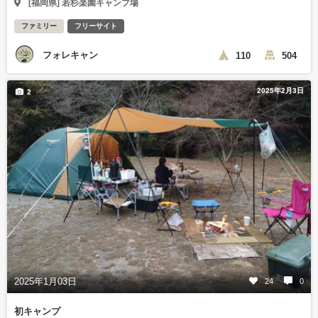
[福岡県] 若杉楽園キャンプ場
ファミリー
フリーサイト
フォレキャン
110
504
2025年2月3日
2
2025年1月03日
24
0
初キャンプ