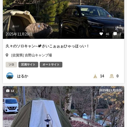
2025年11月29日
46
7
久々のソロキャン~🏕さいこぉぉぉひゃっほっい！
[佐賀県] 吉野山キャンプ場
ソロ
区画サイト
オートサイト
はるか
14
0
2025年11月25日
12