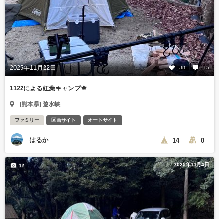
2025年11月22日
38
15
1122による紅葉キャンプ🍁
[熊本県] 遊水峡
ファミリー
区画サイト
オートサイト
はるか
14
0
2025年11月4日
12