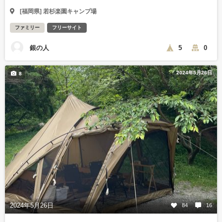
[福岡県] 若杉楽園キャンプ場
ファミリー
フリーサイト
銀の人
5
0
2024年5月26日
8
2024年5月26日
84
16