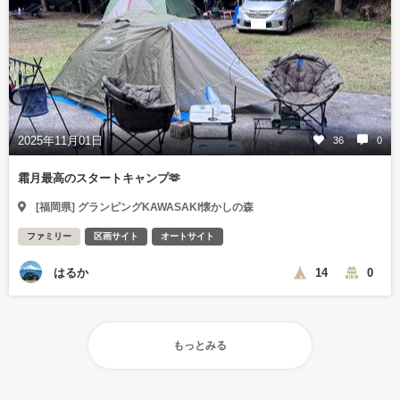
2025年11月01日
36
0
霜月最高のスタートキャンプ🫶
[福岡県] グランピングKAWASAKI懐かしの森
ファミリー
区画サイト
オートサイト
はるか
14
0
もっとみる