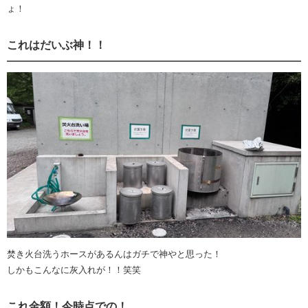
ょ！
これはだいぶ神！！
焚き火台洗うホースがあるんはガチで神やと思った！
しかもこんなに灰入れが！！笑笑
これ金額！今時点での！