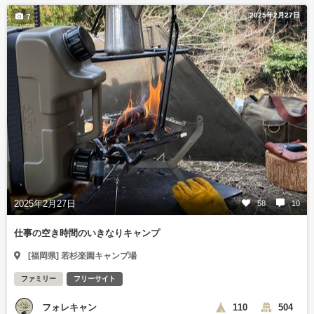
2025年2月27日
7
2025年2月27日
58
10
仕事の空き時間のいきなりキャンプ
[福岡県] 若杉楽園キャンプ場
ファミリー
フリーサイト
フォレキャン
110
504