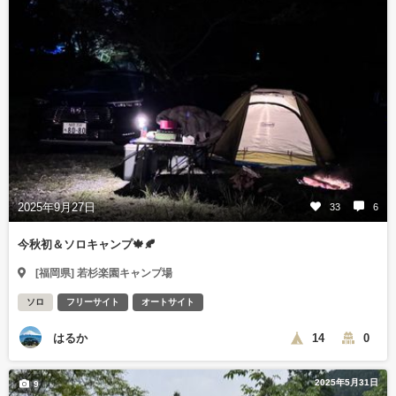
2025年9月27日
33
6
今秋初＆ソロキャンプ🍁🍂
[福岡県] 若杉楽園キャンプ場
ソロ
フリーサイト
オートサイト
はるか
14
0
2025年5月31日
9