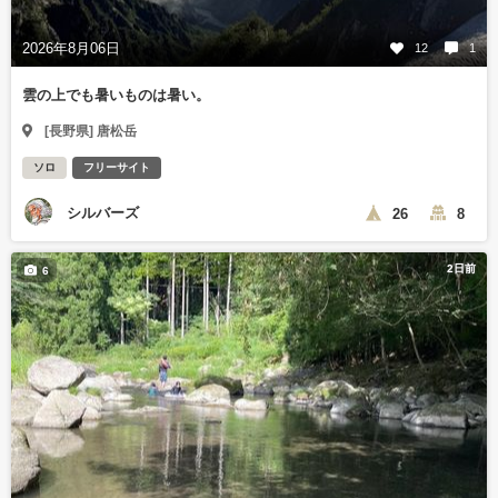
2026年8月06日
12
1
雲の上でも暑いものは暑い。
[長野県] 唐松岳
ソロ
フリーサイト
シルバーズ
26
8
2日前
6