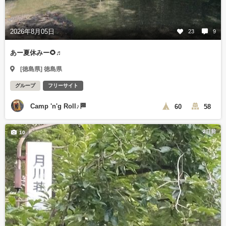
2026年8月05日
23
9
あー夏休みー🌻♬
[徳島県] 徳島県
グループ
フリーサイト
Camp 'n'g Roll♪🏁
60
58
2日前
10