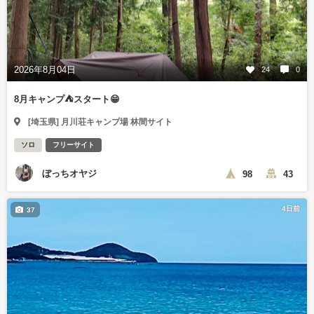
2026年8月04日
24
0
8月キャンプ⛺️スタート😁
[埼玉県] 月川荘キャンプ場 林間サイト
ソロ
フリーサイト
ぼっちオヤジ
98
43
4日前
37