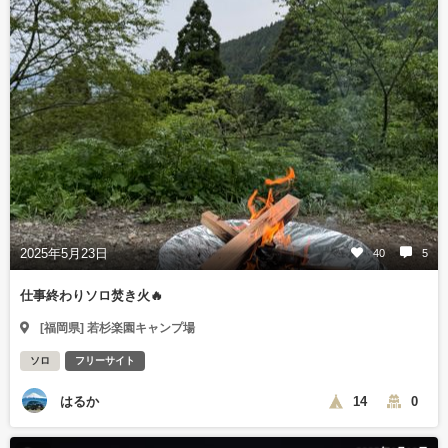
2025年5月23日
40
5
仕事終わりソロ焚き火🔥
[福岡県] 若杉楽園キャンプ場
ソロ
フリーサイト
はるか
14
0