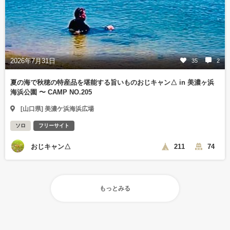
2026年7月31日
35
2
夏の海で秋穂の特産品を堪能する旨いものおじキャン△ in 美濃ヶ浜
海浜公園 〜 CAMP NO.205
[山口県] 美濃ケ浜海浜広場
ソロ
フリーサイト
おじキャン△
211
74
もっとみる