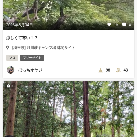
2026年8月04日
19
0
涼しくて寒い！？
[埼玉県] 月川荘キャンプ場 林間サイト
ソロ
フリーサイト
ぼっちオヤジ
98
43
3日前
3