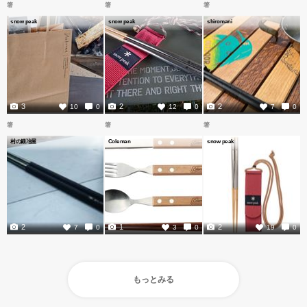
箸
箸
箸
snow peak
snow peak
shiromani
3
2
2
10
0
12
0
7
0
箸
箸
箸
村の鍛冶屋
Coleman
snow peak
2
1
2
7
0
3
0
19
0
もっとみる