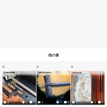
他の箸
箸
箸
箸
TITAN MANIA
TOKYOCRAFTS
snow peak
2
3
1
9
0
7
0
3
0