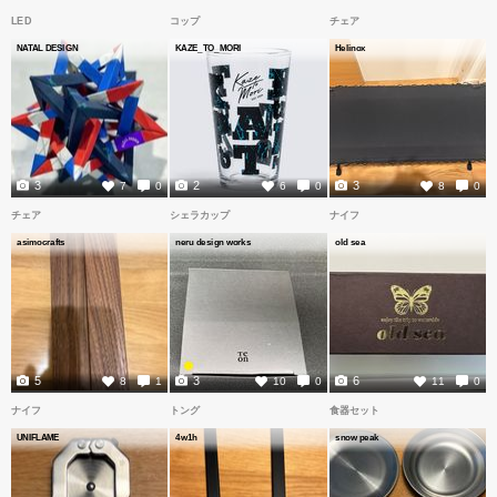
LED
コップ
チェア
NATAL DESIGN
KAZE_TO_MORI
Helinox
3
2
3
7
0
6
0
8
0
チェア
シェラカップ
ナイフ
asimocrafts
neru design works
old sea
5
3
6
8
1
10
0
11
0
ナイフ
トング
食器セット
UNIFLAME
4w1h
snow peak