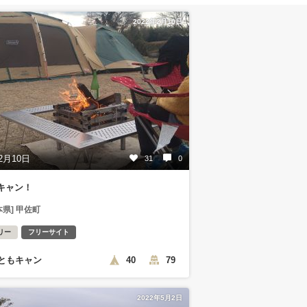
2022年2月10日
2月10日
31
0
キャン！
本県] 甲佐町
リー
フリーサイト
ともキャン
40
79
2022年5月2日