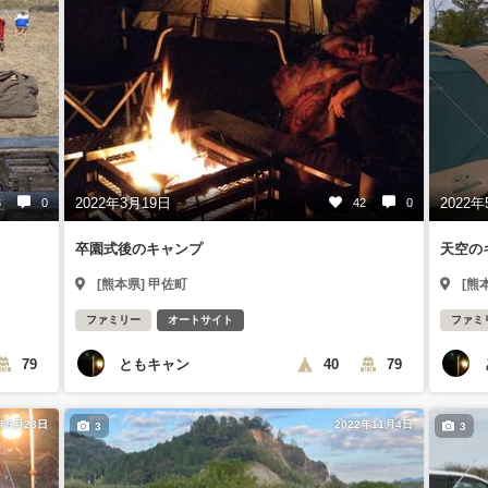
2022年3月19日
2022年
3
0
42
0
卒園式後のキャンプ
天空の
[熊本県] 甲佐町
[熊
ファミリー
オートサイト
ファミ
ともキャン
79
40
79
2年9月23日
2022年11月4日
3
3