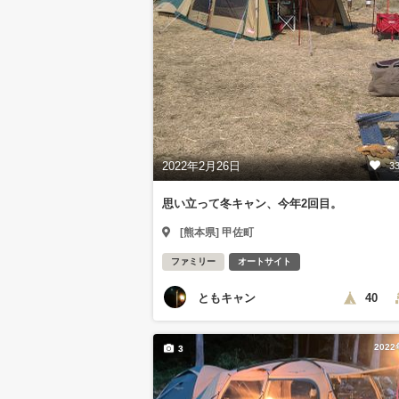
2022年2月26日
3
思い立って冬キャン、今年2回目。
[熊本県] 甲佐町
ファミリー
オートサイト
ともキャン
40
202
3