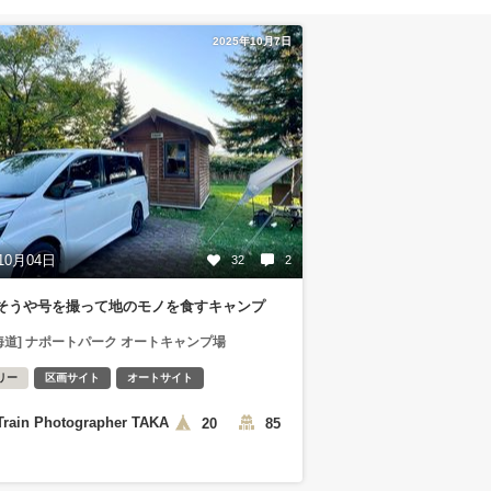
2025年10月7日
10月04日
32
2
そうや号を撮って地のモノを食すキャンプ
海道] ナポートパーク オートキャンプ場
リー
区画サイト
オートサイト
Train Photographer TAKA
20
85