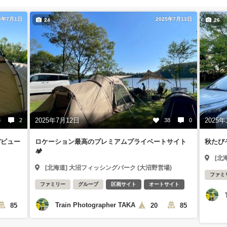
5年7月1日
2025年7月13日
24
26
2025年7月12日
2025年
8
2
38
0
デビュー
ロケーション最高のプレミアムプライベートサイト
秋たび
🏕️
[北
[北海道] 大沼フィッシングパーク (大沼野営場)
ファミ
ファミリー
グループ
区画サイト
オートサイト
Train Photographer TAKA
85
20
85