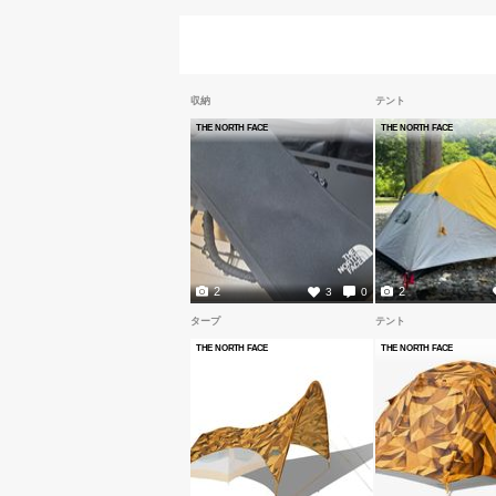
収納
テント
THE NORTH FACE
THE NORTH FACE
2
2
3
0
タープ
テント
THE NORTH FACE
THE NORTH FACE