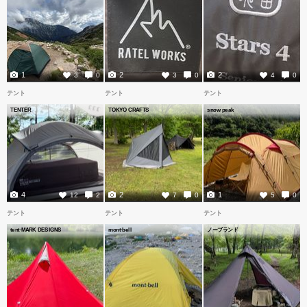
1
2
2
3
0
3
0
4
0
テント
テント
テント
TENTER
TOKYO CRAFTS
snow peak
4
2
1
12
2
7
0
5
0
テント
テント
テント
tent-MARK DESIGNS
mont-bell
ノーブランド