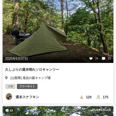
2025年6月07日
76
23
久しぶりの週末晴れソロキャンツー
[山梨県] 道志の森キャンプ場
ソロ
フリーサイト
週末スナフキン
129
175
2025年6月22日
22