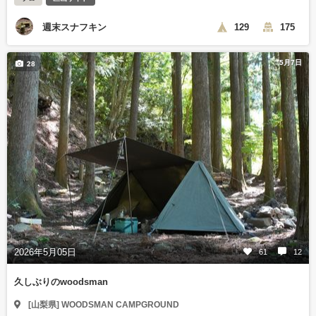
週末スナフキン
129
175
5月7日
28
2026年5月05日
61
12
久しぶりのwoodsman
[山梨県] WOODSMAN CAMPGROUND