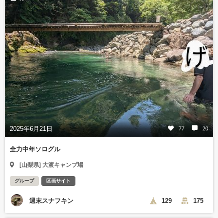
2025年6月21日
77
20
全力中年ソログル
[山梨県] 大渡キャンプ場
グループ
区画サイト
週末スナフキン
129
175