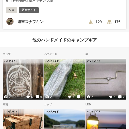
[神奈川県] 新戸キャンプ場
ソロ
区画サイト
週末スナフキン
129
175
他のハンドメイドのキャンプギア
コップ
ペグケース
網
ハンドメイド
ハンドメイド
ハンドメイド
2
2
3
6
0
7
0
6
2
軍箱
コップ
LED
ハンドメイド
ハンドメイド
ハンドメイド