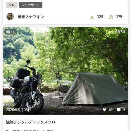
ソロ
フリーサイト
週末スナフキン
129
175
6月7日
18
2026年6月06日
69
6
強制デジタルデトックスソロ