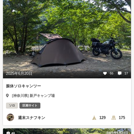
2025年6月20日
66
17
振休ソロキャンツー
[神奈川県] 新戸キャンプ場
ソロ
区画サイト
週末スナフキン
129
175
2025年6月24日
40