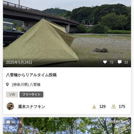
2025年5月24日
72
22
八菅橋からリアルタイム投稿
[神奈川県] 八菅橋
ソロ
フリーサイト
週末スナフキン
129
175
2025年6月9日
26