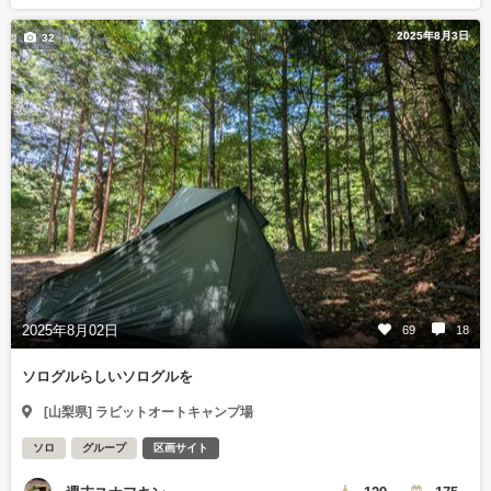
2025年8月3日
32
2025年8月02日
69
18
ソログルらしいソログルを
[山梨県] ラビットオートキャンプ場
ソロ
グループ
区画サイト