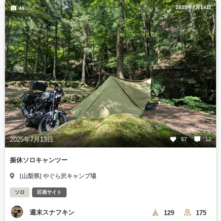
2025年7月14日
46
2025年7月13日
67
12
振休ソロキャンツー
[山梨県] やぐら沢キャンプ場
ソロ
区画サイト
週末スナフキン
129
175