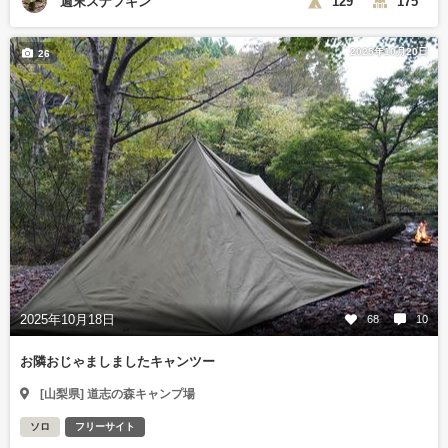
週末スナフキン
129
175
2025年10月20日
26
2025年10月18日
68
10
お隣おじゃましましたキャンツー
[山梨県] 道志の森キャンプ場
ソロ
フリーサイト