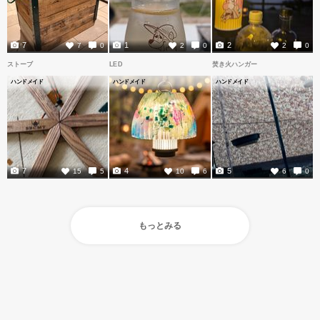
7
1
2
7
0
2
0
2
0
ストーブ
LED
焚き火ハンガー
ハンドメイド
ハンドメイド
ハンドメイド
7
4
5
15
5
10
6
6
0
もっとみる