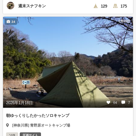
週末スナフキン
129
175
1月19日
24
2026年1月18日
64
7
朝ゆっくりしたかったソロキャンプ
[神奈川県] 青野原オートキャンプ場
ソロ
区画サイト