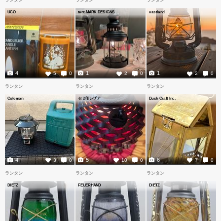
ランタン
ランタン
ランタン
UCO
tent-MARK DESIGNS
vastland
4
1
1
5
0
2
0
2
0
ランタン
ランタン
ランタン
Coleman
セミ印レザア
Bush Craft Inc.
4
5
6
3
0
10
0
7
0
ランタン
ランタン
ランタン
DIETZ
FEUERHAND
DIETZ