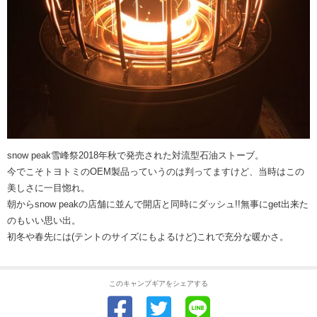
snow peak雪峰祭2018年秋で発売された対流型石油ストーブ。
今でこそトヨトミのOEM製品っていうのは判ってますけど、当時はこの
美しさに一目惚れ。
朝からsnow peakの店舗に並んで開店と同時にダッシュ!!無事にget出来た
のもいい思い出。
初冬や春先には(テントのサイズにもよるけど)これで充分な暖かさ。
このキャンプギアをシェアする