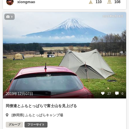
xiongmao
110
108
2023年6月18日
9
2019年12月07日
27
0
同僚達とふもとっぱらで富士山を見上げる
[静岡県] ふもとっぱらキャンプ場
グループ
フリーサイト