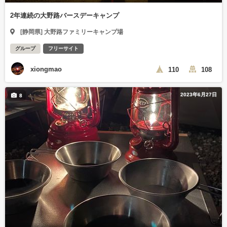
2年連続の大野路バースデーキャンプ
[静岡県] 大野路ファミリーキャンプ場
グループ
フリーサイト
xiongmao
110
108
2023年6月27日
8