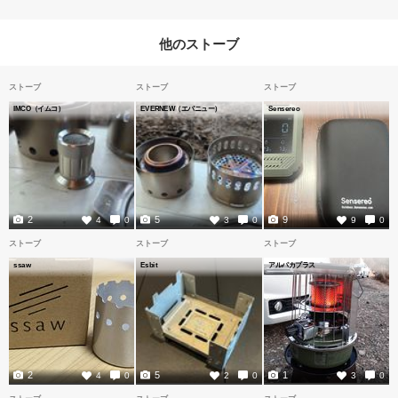
他のストーブ
ストーブ
ストーブ
ストーブ
IMCO（イムコ）
EVERNEW（エバニュー）
Sensereo
2
5
9
4
0
3
0
9
0
ストーブ
ストーブ
ストーブ
ssaw
Esbit
アルパカプラス
2
5
1
4
0
2
0
3
0