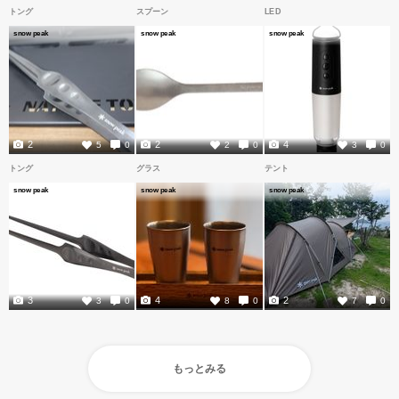
トング
スプーン
LED
snow peak
snow peak
snow peak
2
2
4
5
0
2
0
3
0
トング
グラス
テント
snow peak
snow peak
snow peak
3
4
2
3
0
8
0
7
0
もっとみる