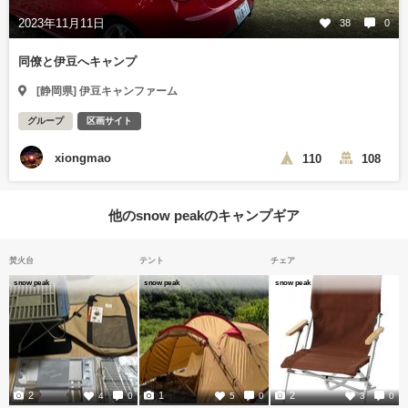
2023年11月11日
38
0
同僚と伊豆へキャンプ
[静岡県] 伊豆キャンファーム
グループ
区画サイト
xiongmao
110
108
他のsnow peakのキャンプギア
焚火台
テント
チェア
snow peak
snow peak
snow peak
2
1
2
4
0
5
0
3
0