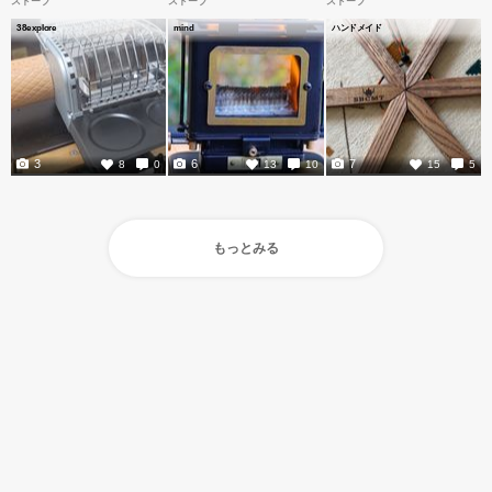
ストーブ
ストーブ
ストーブ
38explore
mind
ハンドメイド
3
6
7
8
0
13
10
15
5
もっとみる