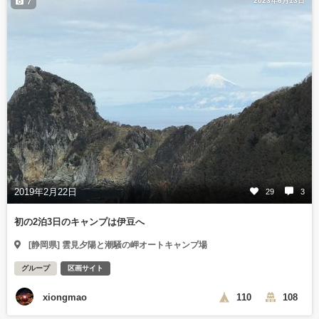
2023年6月13日
7
2019年2月22日
29
3
初の2泊3日のキャンプは伊豆へ
[静岡県] 雲見夕陽と潮騒の岬オートキャンプ場
グループ
区画サイト
xiongmao
110
108