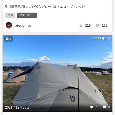
[静岡県] 富士山YMCA グローバル・エコ・ヴィレッジ
ソロ
フリーサイト
xiongmao
110
108
2023年6月24日
7
2021年12月05日
31
0