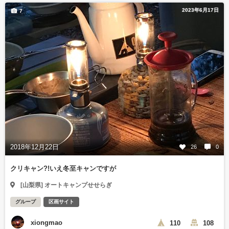
2023年6月17日
7
2018年12月22日
26
0
クリキャン?!いえ冬至キャンですが
[山梨県] オートキャンプせせらぎ
グループ
区画サイト
xiongmao
110
108