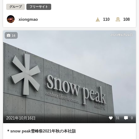
グループ
フリーサイト
xiongmao
110
108
2023年6月24日
16
2021年10月16日
31
0
＊snow peak雪峰祭2021年秋の本社詣