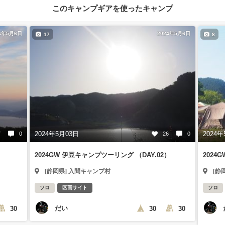
このキャンプギアを使ったキャンプ
4年5月6日
2024年5月6日
17
8
2024年5月03日
2024年
7
0
26
0
）
2024GW 伊豆キャンプツーリング （DAY.02）
2024
[静岡県] 入間キャンプ村
[静
ソロ
区画サイト
ソロ
だい
30
30
30