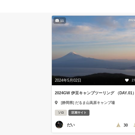
202
11
2024年5月02日
2
2024GW 伊豆キャンプツーリング （DAY.01
[静岡県] だるま山高原キャンプ場
ソロ
区画サイト
だい
30