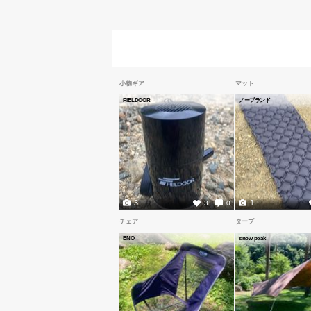
小物ギア
マット
FIELDOOR
ノーブランド
3
1
3
0
チェア
タープ
ENO
snow peak