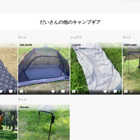
だいさんの他のキャンプギア
テント
シュラフ
テント
FIELDOOR
LOGOS
VASTLAND
5
2
10
2
0
4
0
4
0
ラック
Hilander