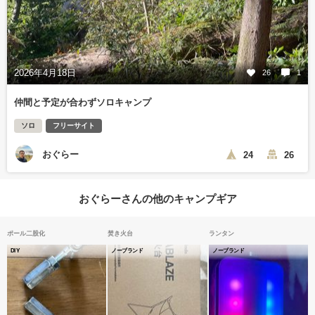
2026年4月18日
26
1
仲間と予定が合わずソロキャンプ
ソロ
フリーサイト
おぐらー
24
26
おぐらーさんの他のキャンプギア
ポール二股化
焚き火台
ランタン
DIY
ノーブランド
ノーブランド