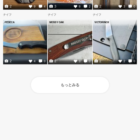
2
3
2
9
4
8
2
3
0
ナイフ
ナイフ
ナイフ
FEDECA
MOSSY OAK
VICTORINOX
2
2
2
4
0
3
0
2
0
もっとみる