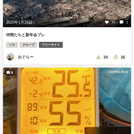
2025年1月25日
33
1
仲間たちと新年会プレ
ソロ
グループ
フリーサイト
おぐらー
24
26
2025年2月9日
8