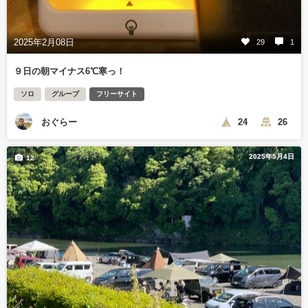
2025年2月08日
29
1
９日の朝マイナス6℃寒っ！
ソロ
グループ
フリーサイト
おぐらー
24
26
2025年5月4日
12