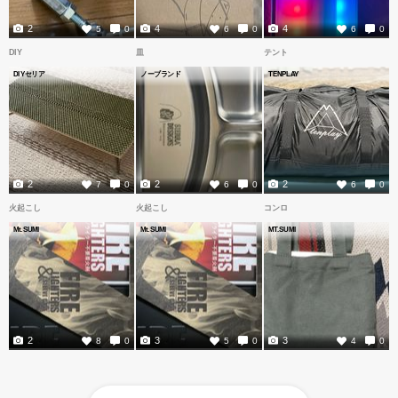
2
4
4
5
0
6
0
6
0
DIY
皿
テント
DIYセリア
ノーブランド
TENPLAY
2
2
2
7
0
6
0
6
0
火起こし
火起こし
コンロ
Mt.SUMI
Mt.SUMI
MT.SUMI
2
3
3
8
0
5
0
4
0