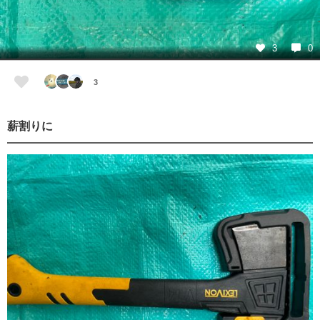
3
0
3
薪割りに