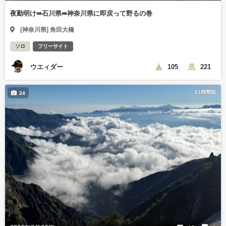
夜勤明け⇛石川県⇛神奈川県に即戻って野るの巻
[神奈川県] 角田大橋
ソロ
フリーサイト
ウエィダー
105
221
21時間前
24