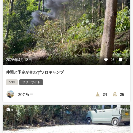
2026年4月18日
26
1
仲間と予定が合わずソロキャンプ
ソロ
フリーサイト
おぐらー
24
26
3月15日
5