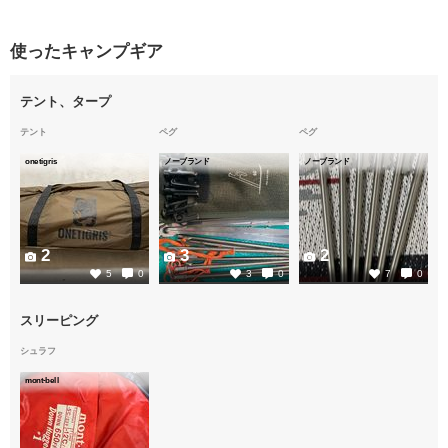
使ったキャンプギア
テント、タープ
テント
ペグ
ペグ
onetigris
ノーブランド
ノーブランド
2
3
2
5
0
3
0
7
0
スリーピング
シュラフ
mont-bell