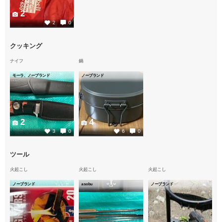
2
2
0
クッキング
ナイフ
鍋
モーラ、ノーブランド
ノーブランド
2
4
3
0
6
0
ツール
火起こし
火起こし
火起こし
ノーブランド
asobu
ノーブランド