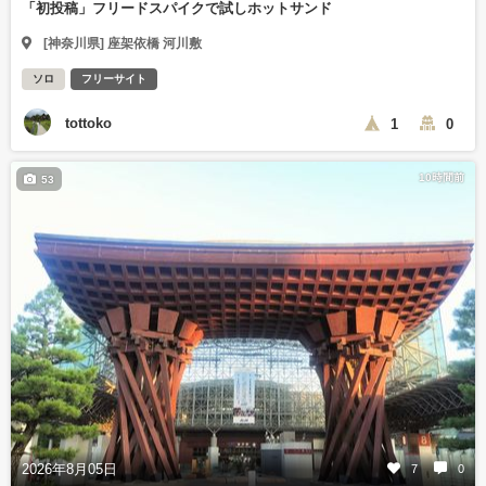
「初投稿」フリードスパイクで試しホットサンド
[神奈川県] 座架依橋 河川敷
ソロ
フリーサイト
tottoko
1
0
10時間前
53
2026年8月05日
7
0