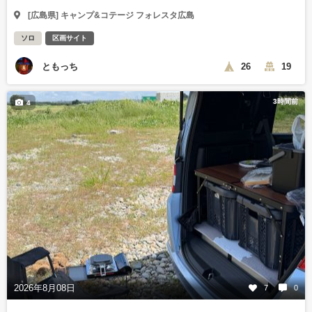
[広島県] キャンプ&コテージ フォレスタ広島
ソロ
区画サイト
ともっち
26
19
3時間前
4
2026年8月08日
7
0