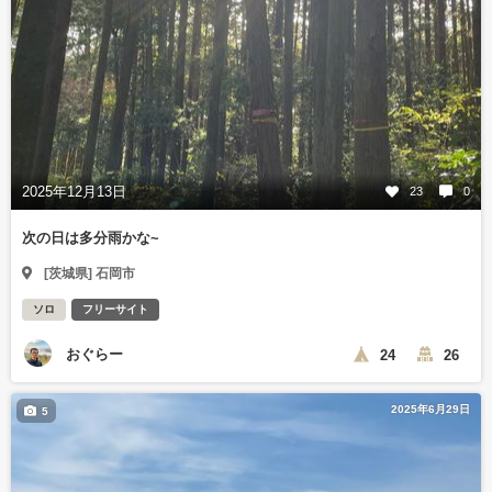
2025年12月13日
23
0
次の日は多分雨かな~
[茨城県] 石岡市
ソロ
フリーサイト
おぐらー
24
26
2025年6月29日
5