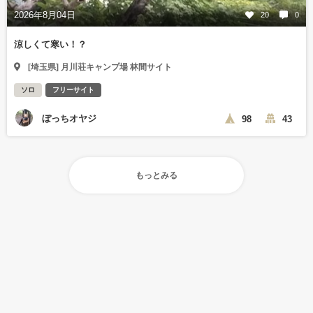
2026年8月04日
20
0
涼しくて寒い！？
[埼玉県] 月川荘キャンプ場 林間サイト
ソロ
フリーサイト
ぼっちオヤジ
98
43
もっとみる