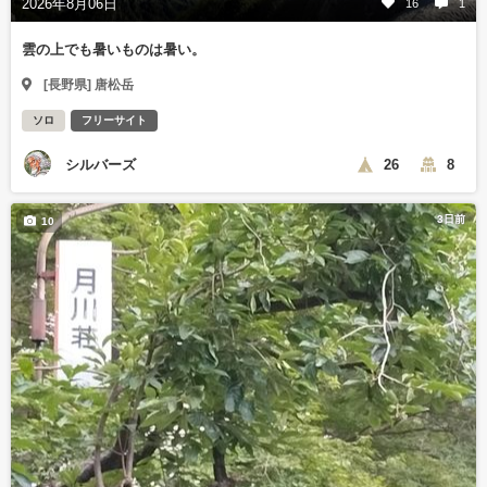
2026年8月06日
16
1
雲の上でも暑いものは暑い。
[長野県] 唐松岳
ソロ
フリーサイト
シルバーズ
26
8
3日前
10