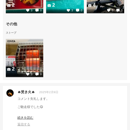
2
2
4
3
0
3
0
5
0
その他
ストーブ
COVEA
2
3
0
🔥焚き火🔥
2025年2月9日
コメント失礼します。
ご馳走様でした😋
前もってレシピ言って貰えれば、なんでも対応可能ですよ🫡
続きを読む
多分、オーナーさんが🤔
返信する
また、薪割りもしましょ🤣