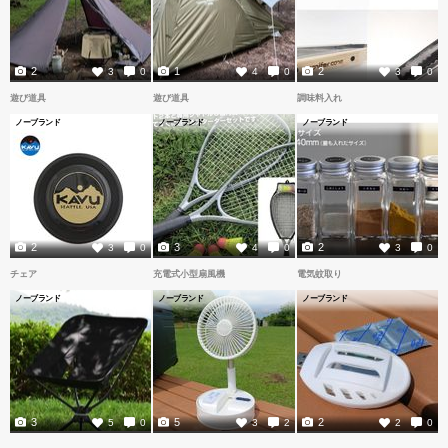
2
1
2
3
0
4
0
3
0
遊び道具
遊び道具
調味料入れ
ノーブランド
ノーブランド
ノーブランド
2
3
2
3
0
4
0
3
0
チェア
充電式小型扇風機
電気蚊取り
ノーブランド
ノーブランド
ノーブランド
3
5
2
5
0
3
2
2
0