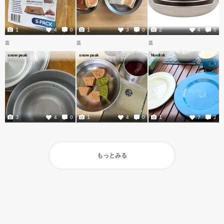
1
1
2
4
0
3
0
4
0
皿
皿
皿
snow peak
snow peak
Nordisk
3
1
1
4
0
4
0
7
2
もっとみる