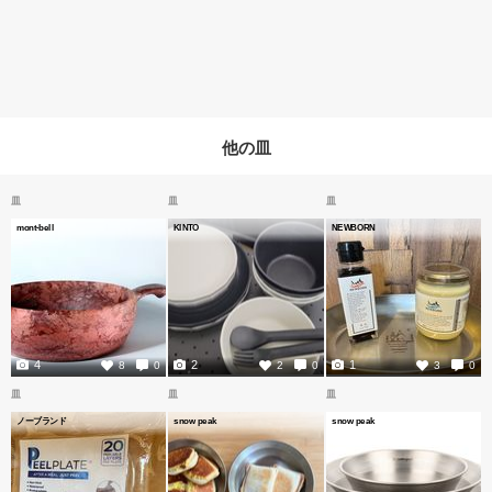
他の皿
皿
皿
皿
mont-bell
KINTO
NEWBORN
4
2
1
8
0
2
0
3
0
皿
皿
皿
ノーブランド
snow peak
snow peak