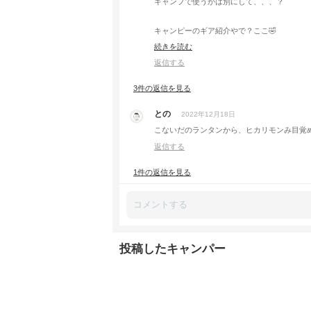
キャンプで使うかは別にして、、、？
キャンピーのギア紹介やで？ここ🤣
続きを読む
でも、確かにエジプト設定やら金は必要やなー
返信する
3件の返信を見る
との
2022年12月18日
こないだのランタンから、ヒカリモンみ目覚めたんちゃうかー
返信する
1件の返信を見る
投稿したキャンパー