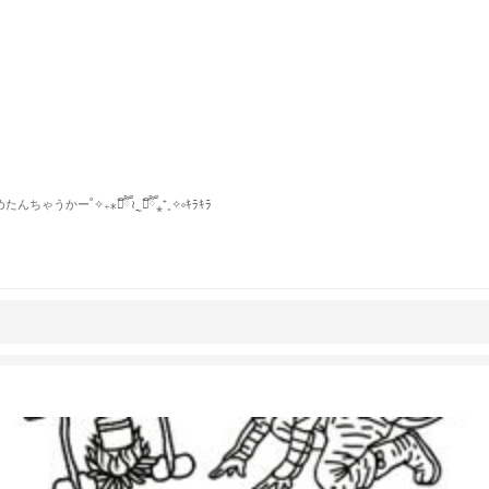
👍
˚✧₊⁎❝᷀ົཽ≀ˍ̮ ❝᷀ົཽ⁎⁺˳✧༚ｷﾗｷﾗ