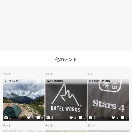
他のテント
テント
テント
テント
ノーブランド
RATEL WORKS
THE FREE SPIRITS
1
2
2
4
0
3
0
4
0
テント
テント
テント