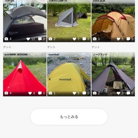
TENTER
TOKYO CRAFTS
snow peak
4
2
1
12
2
7
0
5
0
テント
テント
テント
tent-MARK DESIGNS
mont-bell
ノーブランド
4
1
2
8
0
5
0
3
0
もっとみる