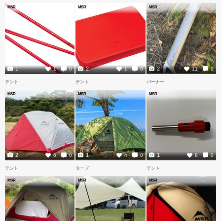
MSR
MSR
MSR
1
2
2
1
0
1
0
11
0
テント
テント
バーナー
MSR
MSR
MSR
2
1
1
6
0
4
0
8
0
テント
タープ
テント
MSR
MSR
MSR