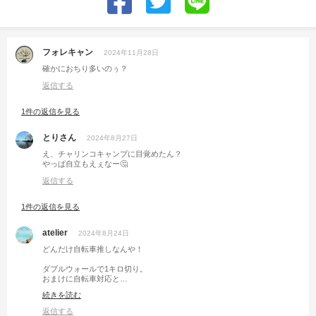
フォレキャン
2024年11月28日
確かにおちり多いのぅ？
返信する
1件の返信を見る
とりさん
2024年8月27日
え、チャリンコキャンプに目覚めたん？
やっぱ自立もえぇなー🤔
返信する
1件の返信を見る
atelier
2024年8月24日
どんだけ自転車推しなんや！
ダブルウォールで1キロ切り。
おまけに自転車対応と…
耐えられるかこの大波に🌊🥺
続きを読む
返信する