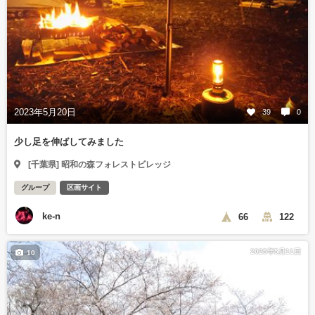
2023年5月20日
39
0
少し足を伸ばしてみました
[千葉県] 昭和の森フォレストビレッジ
グループ
区画サイト
ke-n
66
122
2025年5月11日
10