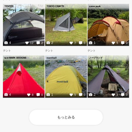
TENTER
TOKYO CRAFTS
snow peak
4
2
1
12
2
7
0
5
0
テント
テント
テント
tent-MARK DESIGNS
mont-bell
ノーブランド
4
1
2
8
0
5
0
3
0
もっとみる