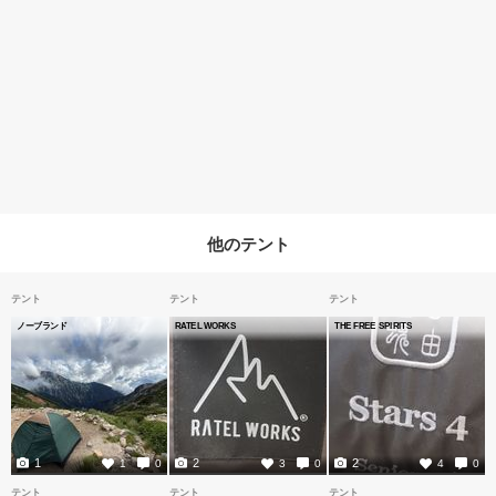
他のテント
テント
テント
テント
ノーブランド
RATEL WORKS
THE FREE SPIRITS
1
2
2
1
0
3
0
4
0
テント
テント
テント