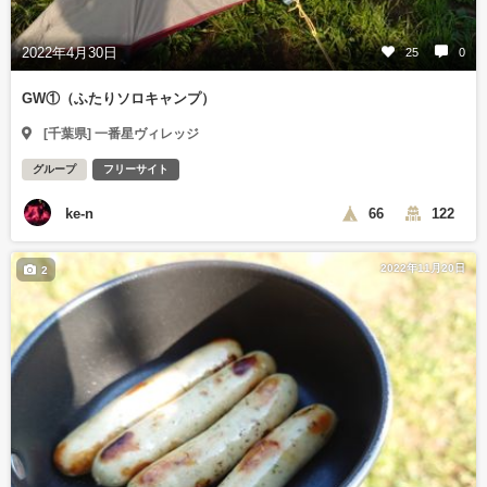
2022年4月30日
25
0
GW①（ふたりソロキャンプ）
[千葉県] 一番星ヴィレッジ
グループ
フリーサイト
ke-n
66
122
2022年11月20日
2