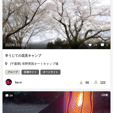
2025年3月29日
24
0
辛うじての花見キャンプ
[千葉県] 有野実苑オートキャンプ場
グループ
区画サイト
オートサイト
ke-n
66
122
1日前
14