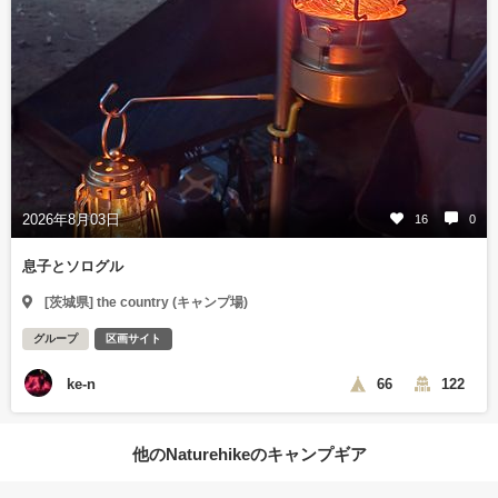
2026年8月03日
16
0
息子とソログル
[茨城県] the country (キャンプ場)
グループ
区画サイト
ke-n
66
122
他のNaturehikeのキャンプギア