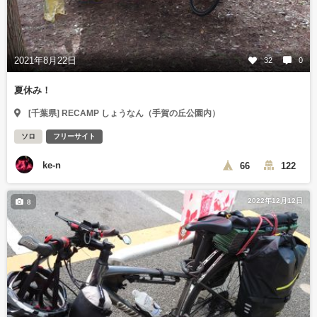
2021年8月22日
32
0
夏休み！
[千葉県] RECAMP しょうなん（手賀の丘公園内）
ソロ
フリーサイト
ke-n
66
122
2022年12月12日
8