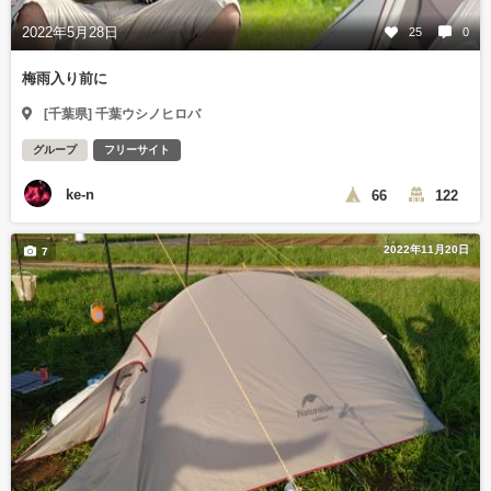
2022年5月28日
25
0
梅雨入り前に
[千葉県] 千葉ウシノヒロバ
グループ
フリーサイト
ke-n
66
122
2022年11月20日
7