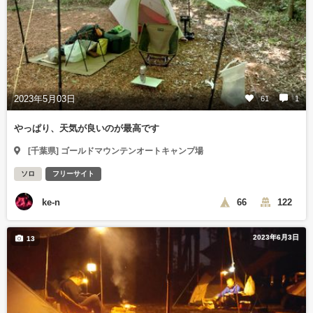
2023年5月03日
61
1
やっぱり、天気が良いのが最高です
[千葉県] ゴールドマウンテンオートキャンプ場
ソロ
フリーサイト
ke-n
66
122
2023年6月3日
13