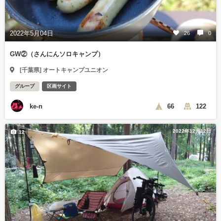
2022年5月04日
26
0
GW②（さんにんソロキャンプ）
[千葉県] オートキャンプユニオン
グループ
区画サイト
ke-n
66
122
2022年12月12日
12