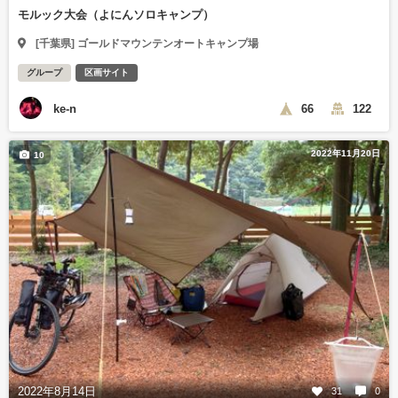
モルック大会（よにんソロキャンプ）
[千葉県] ゴールドマウンテンオートキャンプ場
グループ
区画サイト
ke-n
66
122
2022年11月20日
10
2022年8月14日
31
0