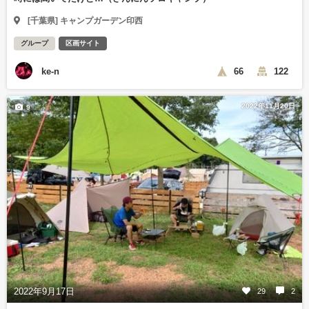
[千葉県] キャンプガーデン印西
グループ
区画サイト
ke-n
66
122
2022年11月20日
9
2022年9月17日
29
2