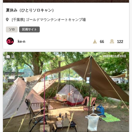
夏休み（ひとりソロキャン）
[千葉県] ゴールドマウンテンオートキャンプ場
ソロ
区画サイト
ke-n
66
122
2022年11月20日
10