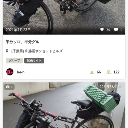
2021年7月23日
30
0
半分ソロ、半分グル
[千葉県] 印旛沼サンセットヒルズ
グループ
区画サイト
ke-n
66
122
2022年12月12日
3