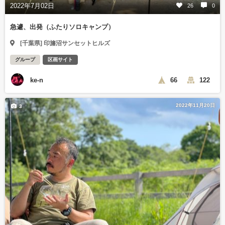
2022年7月02日
26
0
急遽、出発（ふたりソロキャンプ）
[千葉県] 印旛沼サンセットヒルズ
グループ
区画サイト
ke-n
66
122
2022年11月20日
3