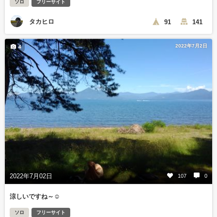
ソロ
フリーサイト
タカヒロ
91
141
2022年7月2日
4
2022年7月02日
107
0
涼しいですね～☺️
ソロ
フリーサイト