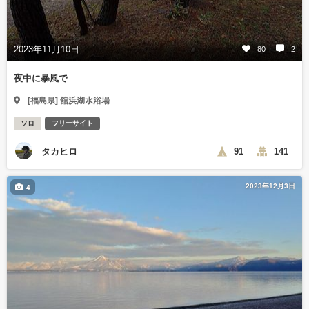
2023年11月10日
80
2
夜中に暴風で
[福島県] 舘浜湖水浴場
ソロ
フリーサイト
タカヒロ
91
141
2023年12月3日
4