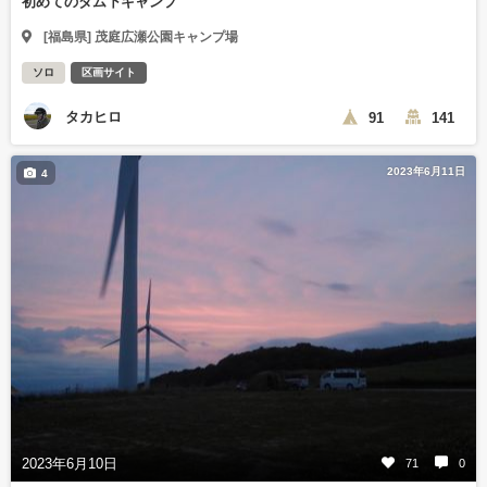
初めてのダム下キャンプ
[福島県] 茂庭広瀬公園キャンプ場
ソロ
区画サイト
タカヒロ
91
141
2023年6月11日
4
2023年6月10日
71
0