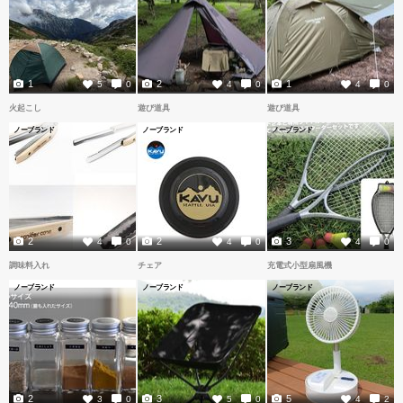
1
2
1
5
0
4
0
4
0
火起こし
遊び道具
遊び道具
ノーブランド
ノーブランド
ノーブランド
2
2
3
4
0
4
0
4
0
調味料入れ
チェア
充電式小型扇風機
ノーブランド
ノーブランド
ノーブランド
2
3
5
3
0
5
0
4
2