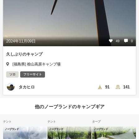
2024年11月09日
49
0
久しぶりのキャンプ
[福島県] 桧山高原キャンプ場
ソロ
フリーサイト
タカヒロ
91
141
他のノーブランドのキャンプギア
テント
テント
タープ
ノーブランド
ノーブランド
ノーブランド