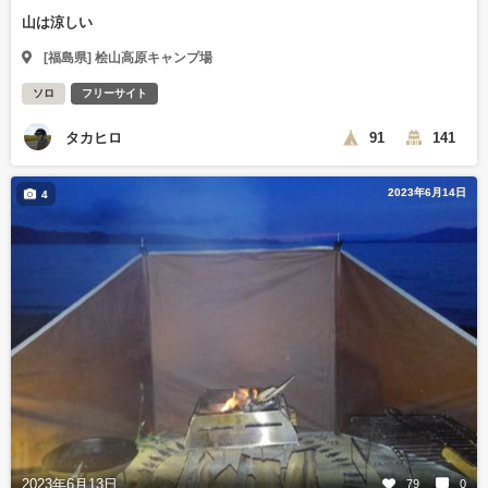
山は涼しい
[福島県] 桧山高原キャンプ場
ソロ
フリーサイト
タカヒロ
91
141
2023年6月14日
4
2023年6月13日
79
0