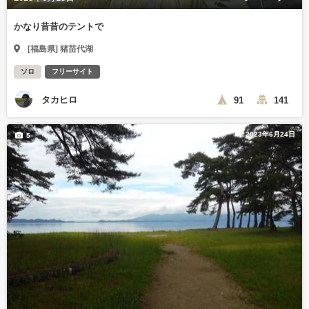
かなり昔昔のテントで
[福島県] 猪苗代湖
ソロ
フリーサイト
タカヒロ
91
141
2023年6月24日
5