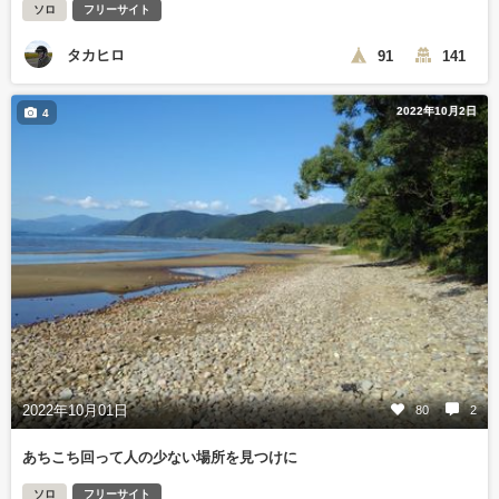
ソロ
フリーサイト
タカヒロ
91
141
2022年10月2日
4
2022年10月01日
80
2
あちこち回って人の少ない場所を見つけに
ソロ
フリーサイト