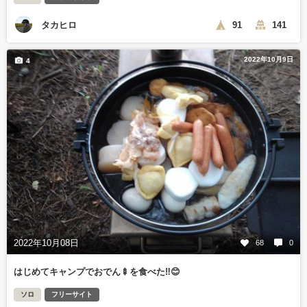
タカヒロ
91
141
2022年10月9日
4
2022年10月08日
68
0
はじめてキャンプでおでん🍢を食べた‼️😊
ソロ
フリーサイト