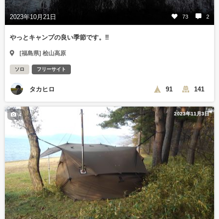
2023年10月21日
73
2
やっとキャンプの良い季節です。‼️
[福島県] 桧山高原
ソロ
フリーサイト
タカヒロ
91
141
2023年11月3日
4