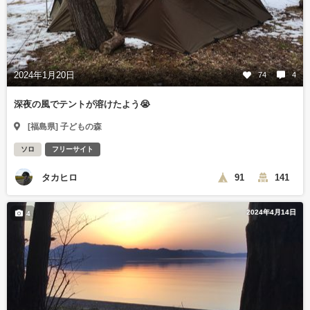
2024年1月20日
74
4
深夜の風でテントが溶けたよう😭
[福島県] 子どもの森
ソロ
フリーサイト
タカヒロ
91
141
2024年4月14日
4