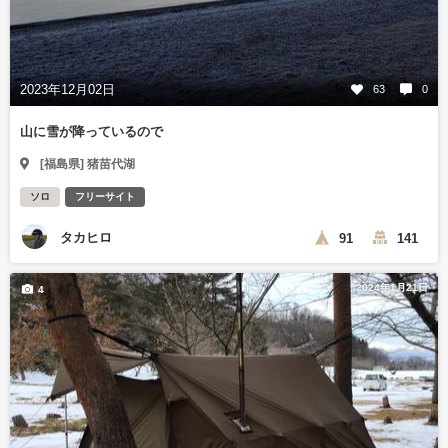
2023年12月02日
63
0
山に雪が降っているので
[福島県] 猪苗代湖
ソロ
フリーサイト
タカヒロ
91
141
2024年1月21日
4