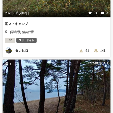
2023年11月02日
74
0
薪ストキャンプ
[福島県] 猪苗代湖
ソロ
フリーサイト
タカヒロ
91
141
2023年11月11日
4