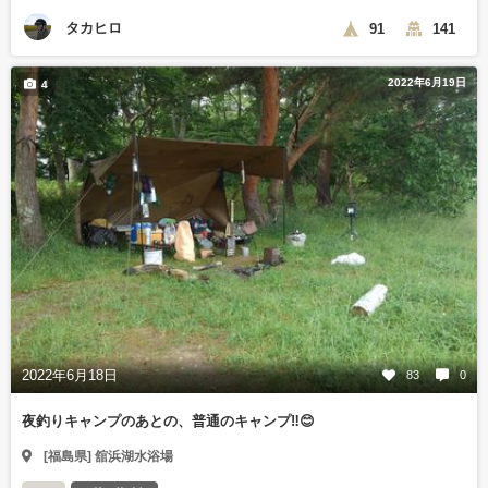
タカヒロ
91
141
2022年6月19日
4
2022年6月18日
83
0
夜釣りキャンプのあとの、普通のキャンプ‼️😊
[福島県] 舘浜湖水浴場