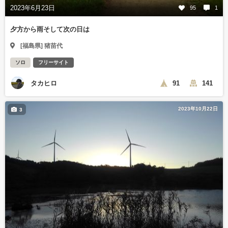
2023年6月23日
95
1
夕方から雨そして次の日は
[福島県] 猪苗代
ソロ
フリーサイト
タカヒロ
91
141
2023年10月22日
3