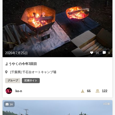
2026年7月25日
20
0
ようやくの今年3回目
[千葉県] 千石台オートキャンプ場
グループ
区画サイト
ke-n
66
122
3日前
16