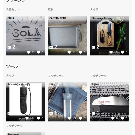
クッキング
食器セット
鉄板
ナイフ
SOLA
CAPTAIN STAG
Chonmage Fishing
2
2
2
7
0
11
0
12
0
ツール
ナイフ
マルチツール
マルチツール
Schrade(シュレード)
silky
Tajima
3
1
1
16
0
13
0
9
0
マルチツール
Ringmoon