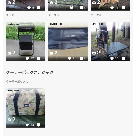
2
2
2
9
0
9
0
11
0
チェア
テーブル
テーブル
wakufimac
AND-DECO
AND-DECO
2
2
2
12
0
10
0
14
0
クーラーボックス、ジャグ
クーラーボックス
Ringmoon
2
13
0