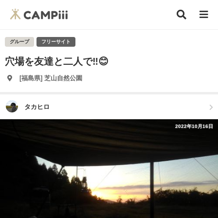
グループ
フリーサイト
穴場を友達と二人で‼️😊
[福島県] 芝山自然公園
タカヒロ
2022年10月16日