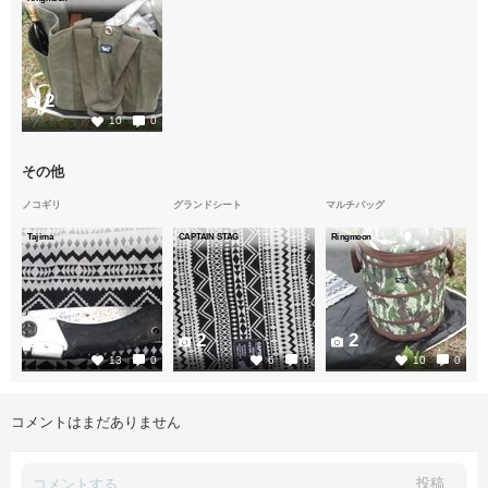
2
10
0
その他
ノコギリ
グランドシート
マルチバッグ
Tajima
CAPTAIN STAG
Ringmoon
2
2
2
13
0
6
0
10
0
コメントはまだありません
投稿