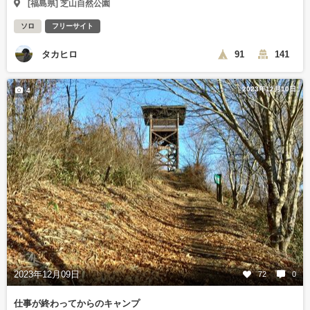
[福島県] 芝山自然公園
ソロ
フリーサイト
タカヒロ
91
141
2023年12月10日
4
2023年12月09日
72
0
仕事が終わってからのキャンプ