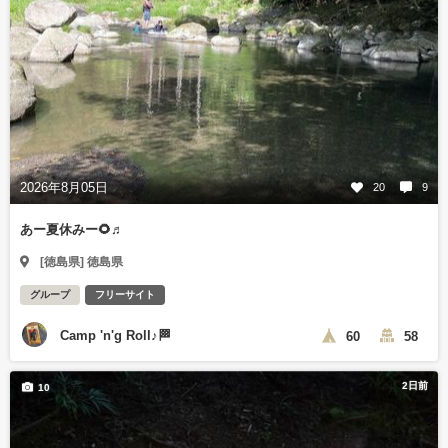
2026年8月05日
20
9
あー夏休みー🌻♬
[徳島県] 徳島県
グループ
フリーサイト
Camp 'n'g Roll♪🏁
60
58
2日前
10