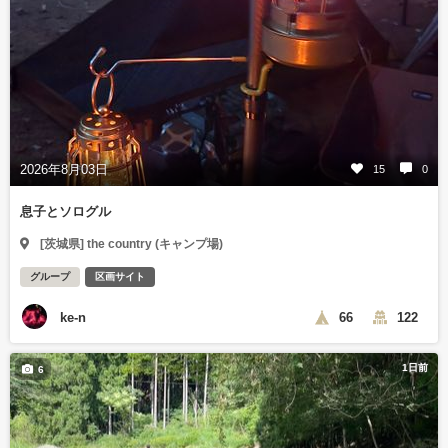
2026年8月03日
15
0
息子とソログル
[茨城県] the country (キャンプ場)
グループ
区画サイト
ke-n
66
122
1日前
6