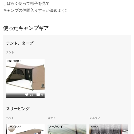
しばらく使って様子を見て
キャンプの仲間入りするか決めよう❗
使ったキャンプギア
テント、タープ
テント
ONE TIGRLS
2
18
0
スリーピング
ベッド
コット
シュラフ
ノーブランド
ノーブランド
IGNIO