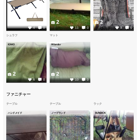
2
2
2
4
0
11
0
8
0
シュラフ
マット
IGNIO
Hilander
2
2
6
0
10
0
ファニチャー
テーブル
テーブル
ラック
ハンドメイド
ノーブランド
SUNDICK