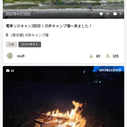
2022年6月18日
55
8
電車ソロキャン3回目！川井キャンプ場へ来ました！
[東京都] 川井キャンプ場
ソロ
フリーサイト
ma9
69
105
2022年12月30日
32