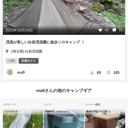
2023年10月14日
69
10
渓流が美しい白岩渓流園に徒歩ソロキャンプ ！
[埼玉県] 白岩渓流園
ソロ
区画サイト
ma9
69
105
ma9さんの他のキャンプギア
ペグケース
コップ
コーヒー機器
ハンドメイド
STANLEY（スタンレー）
BIALETTI(ビアレッティ)