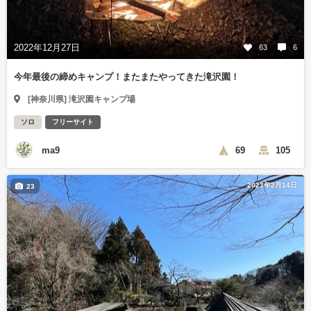
2022年12月27日
63
6
今年最後の締めキャンプ！またまたやってきた滝沢園！
[神奈川県] 滝沢園キャンプ場
ソロ
フリーサイト
ma9
69
105
2023年2月14日
23