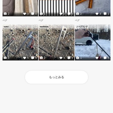
2
1
2
3
0
2
0
4
1
ペグ
ペグ
ペグ
eono
workman
ノーブランド
2
2
1
6
0
6
0
7
0
もっとみる