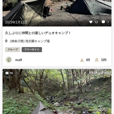
2023年2月11日
62
7
久しぶりに仲間との楽しいデュオキャンプ！
[神奈川県] 滝沢園キャンプ場
グループ
フリーサイト
ma9
69
105
2023年10月15日
75