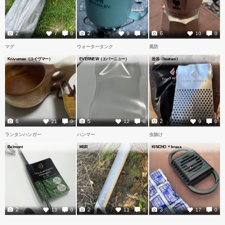
2
2
6
7
0
9
0
10
0
マグ
ウォータータンク
風防
Koivumaa（コイヴマー）
EVERNEW（エバーニュー）
岩谷（Iwatani）
6
5
2
21
0
12
0
9
0
ランタンハンガー
ハンマー
虫除け
Belmont
MSR
KINCHO × braaa
2
2
3
13
0
11
0
17
0