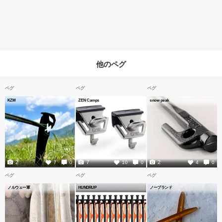
他のペグ
ペグ
ペグ
ペグ
KZM
ZEN Camps
snow peak
2
7
2
7
0
10
0
4
0
ペグ
ペグ
ペグ
ノルウェー軍
HUNDRUP
ノーブランド