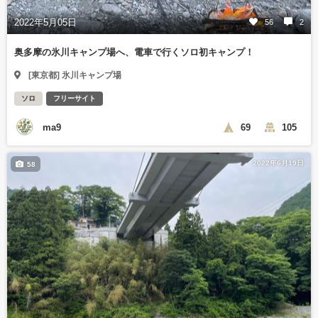
2022年5月05日
56
2
奥多摩の氷川キャンプ場へ、電車で行くソロ初キャンプ！
[東京都] 氷川キャンプ場
ソロ
フリーサイト
ma9
69
105
2022年6月19日
58