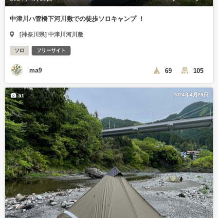
中津川ハ管橋下河川敷での徒歩ソロキャンプ ！
[神奈川県] 中津川河川敷
ソロ
フリーサイト
ma9
69
105
2024年4月29日
51