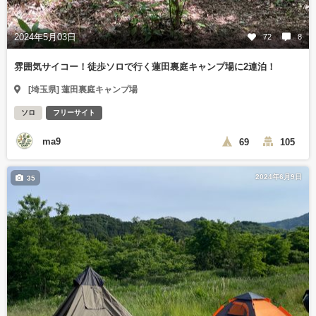
2024年5月03日
72
8
雰囲気サイコー！徒歩ソロで行く蓮田裏庭キャンプ場に2連泊！
[埼玉県] 蓮田裏庭キャンプ場
ソロ
フリーサイト
ma9
69
105
2024年6月9日
35