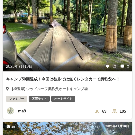
2025年7月19日
52
2
キャンプ50回達成！今回は徒歩では無くレンタカーで奥秩父へ！
[埼玉県] ウッドルーフ奥秩父オートキャンプ場
ファミリー
区画サイト
オートサイト
ma9
69
105
2025年11月16日
35