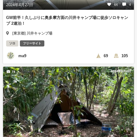
2024年4月27日
64
4
GW前半！久しぶりに奥多摩方面の川井キャンプ場に徒歩ソロキャン
プ 2連泊！
[東京都] 川井キャンプ場
ソロ
フリーサイト
ma9
69
105
2024年5月4日
79