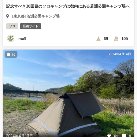
記念すべき30回目のソロキャンプは都内にある若洲公園キャンプ場へ
[東京都] 若洲公園キャンプ場
ソロ
区画サイト
ma9
69
105
2024年4月14日
70
2024年4月13日
64
9