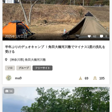
2025年1月11日
62
6
半年ぶりのデュオキャンプ ！角田大橋河川敷でマイナス1度の洗礼を
受ける
[神奈川県] 角田大橋河川敷
ソロ
グループ
フリーサイト
ma9
69
105
2025年5月25日
58