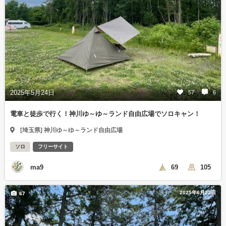
2025年5月24日
57
6
電車と徒歩で行く！神川ゆ～ゆ～ランド自由広場でソロキャン！
[埼玉県] 神川ゆ～ゆ～ランド自由広場
ソロ
フリーサイト
ma9
69
105
2025年6月22日
67