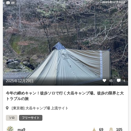
2025年12月30日
49
2025年12月29日
45
4
今年の締めキャン！徒歩ソロで行く大岳キャンプ場。徒歩の限界と大
トラブルの旅
[東京都] 大岳キャンプ場 上流サイト
ソロ
フリーサイト
ma9
69
105