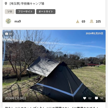
[埼玉県] 学校橋キャンプ場
ソロ
フリーサイト
オートサイト
ma9
69
105
2024年2月25日
37
2024年2月24日
62
10