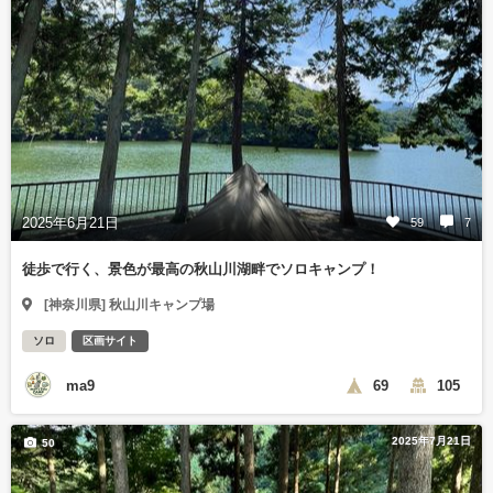
2025年6月21日
59
7
徒歩で行く、景色が最高の秋山川湖畔でソロキャンプ！
[神奈川県] 秋山川キャンプ場
ソロ
区画サイト
ma9
69
105
2025年7月21日
50