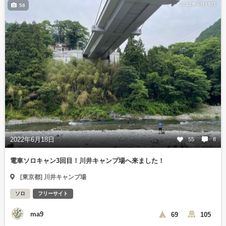
2022年6月19日
58
2022年6月18日
55
8
電車ソロキャン3回目！川井キャンプ場へ来ました！
[東京都] 川井キャンプ場
ソロ
フリーサイト
ma9
69
105