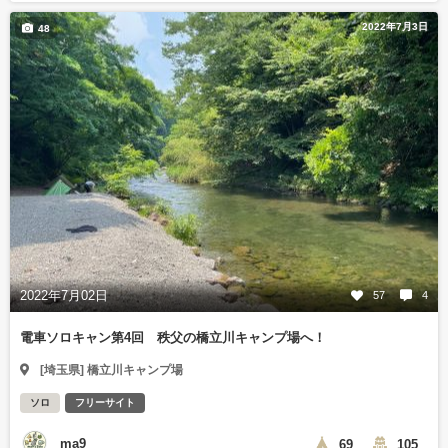
2022年7月3日
48
2022年7月02日
57
4
電車ソロキャン第4回 秩父の橋立川キャンプ場へ！
[埼玉県] 橋立川キャンプ場
ソロ
フリーサイト
ma9
69
105