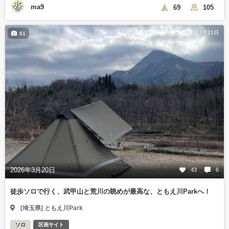
ma9
69
105
3月21日
51
2026年3月20日
43
6
徒歩ソロで行く、武甲山と荒川の眺めが最高な、ともえ川Parkへ！
[埼玉県] ともえ川Park
ソロ
区画サイト