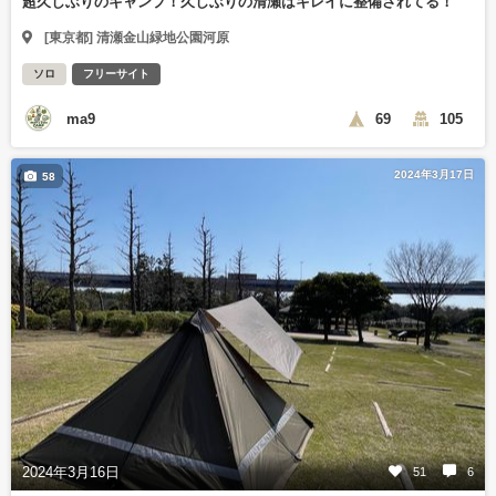
超久しぶりのキャンプ！久しぶりの清瀬はキレイに整備されてる！
[東京都] 清瀬金山緑地公園河原
ソロ
フリーサイト
ma9
69
105
2024年3月17日
58
2024年3月16日
51
6