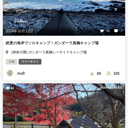
2024年10月12日
60
7
絶景の海岸でソロキャンプ！ガンダーラ真鶴キャンプ場
[神奈川県] ガンダーラ真鶴シーサイドキャンプ場
ソロ
フリーサイト
ma9
69
105
2024年12月15日
61