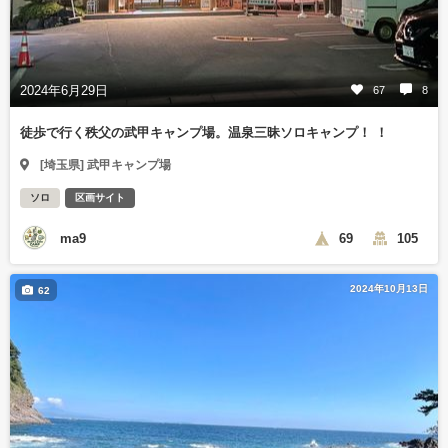
2024年6月29日
67
8
徒歩で行く秩父の武甲キャンプ場。温泉三昧ソロキャンプ！ ！
[埼玉県] 武甲キャンプ場
ソロ
区画サイト
ma9
69
105
2024年10月13日
62