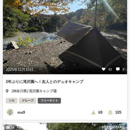
2025年11月15日
43
2
2年ぶりに滝沢園へ！友人とのデュオキャンプ
[神奈川県] 滝沢園キャンプ場
ソロ
グループ
フリーサイト
ma9
69
105
2025年12月14日
38