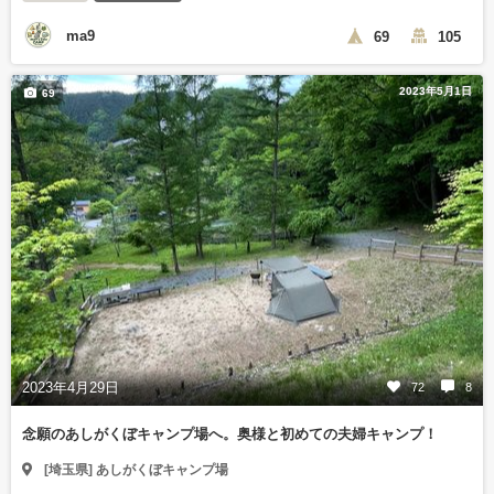
ma9
69
105
2023年5月1日
69
2023年4月29日
72
8
念願のあしがくぼキャンプ場へ。奥様と初めての夫婦キャンプ！
[埼玉県] あしがくぼキャンプ場