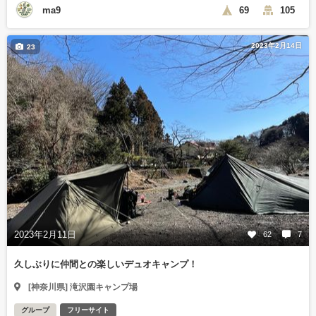
ma9
69
105
2023年2月14日
23
2023年2月11日
62
7
久しぶりに仲間との楽しいデュオキャンプ！
[神奈川県] 滝沢園キャンプ場
グループ
フリーサイト