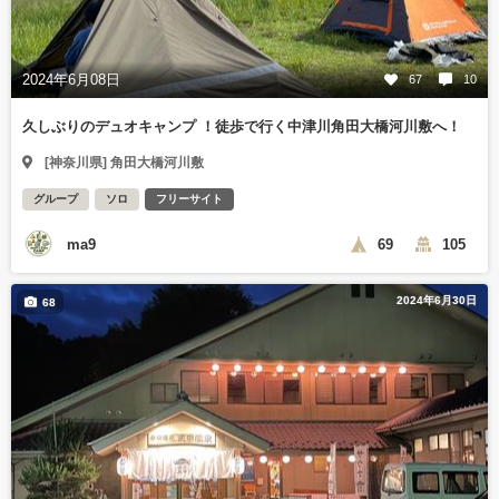
2024年6月08日
67
10
久しぶりのデュオキャンプ ！徒歩で行く中津川角田大橋河川敷へ！
[神奈川県] 角田大橋河川敷
グループ
ソロ
フリーサイト
ma9
69
105
2024年6月30日
68