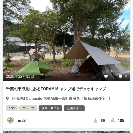
2025年12月13日
46
0
千葉の東浪見にあるTORAMIキャンプ場でデュオキャンプ！
[千葉県] Campsite TORAMI(一宮町東浪見,「旧秋場家住宅」)
ソロ
グループ
フリーサイト
区画サイト
ma9
69
105