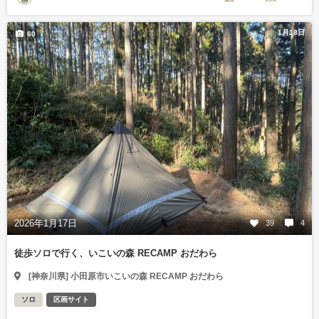
1月18日
60
2026年1月17日
39
4
徒歩ソロで行く、いこいの森 RECAMP おだわら
[神奈川県] 小田原市いこいの森 RECAMP おだわら
ソロ
区画サイト