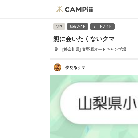
ソロ
区画サイト
オートサイト
熊に会いたくないクマ
[神奈川県] 青野原オートキャンプ場
夢見るクマ