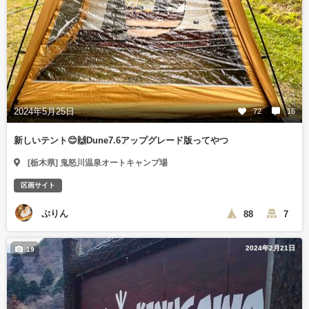
2024年5月25日
72
16
新しいテント😊🙌Dune7.6アップグレード版ってやつ
[栃木県] 鬼怒川温泉オートキャンプ場
区画サイト
ぷりん
88
7
2024年2月21日
19