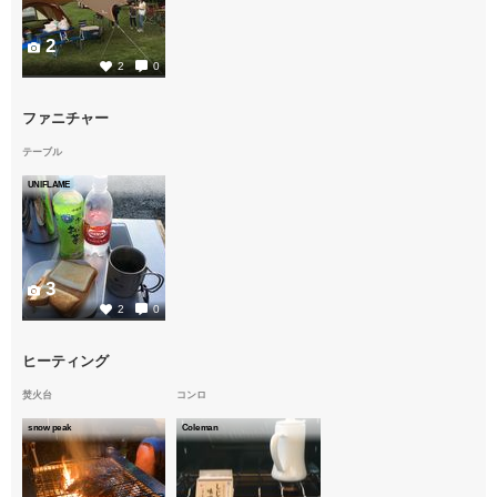
2
2
0
ファニチャー
テーブル
UNIFLAME
3
2
0
ヒーティング
焚火台
コンロ
snow peak
Coleman