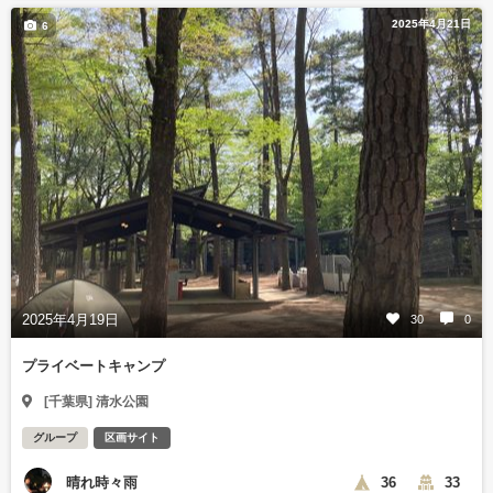
2025年4月21日
6
2025年4月19日
30
0
プライベートキャンプ
[千葉県] 清水公園
グループ
区画サイト
晴れ時々雨
36
33