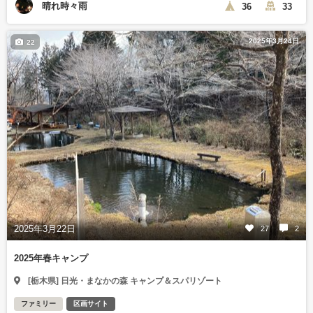
晴れ時々雨
36
33
2025年3月24日
22
2025年3月22日
27
2
2025年春キャンプ
[栃木県] 日光・まなかの森 キャンプ＆スパリゾート
ファミリー
区画サイト