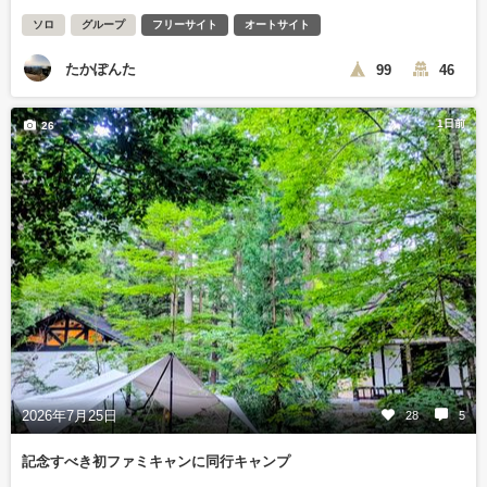
ソロ
グループ
フリーサイト
オートサイト
たかぽんた
99
46
1日前
26
2026年7月25日
28
5
記念すべき初ファミキャンに同行キャンプ