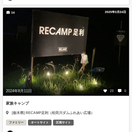
2025年3月24日
14
2024年8月11日
23
0
家族キャンプ
[栃木県] RECAMP足利（松田川ダムふれあい広場）
ファミリー
オートサイト
区画サイト