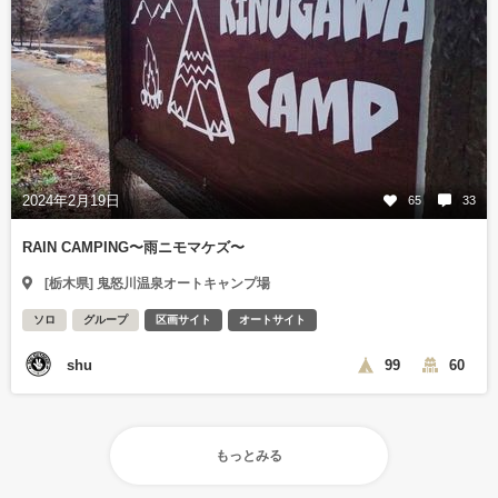
2024年2月19日
65
33
RAIN CAMPING〜雨ニモマケズ〜
[栃木県] 鬼怒川温泉オートキャンプ場
ソロ
グループ
区画サイト
オートサイト
shu
99
60
もっとみる