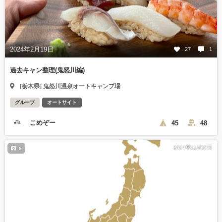
2024年2月19日
27
1
過去キャン整理(鬼怒川編)
[栃木県] 鬼怒川温泉オートキャンプ場
グループ
オートサイト
こめぞー
45
48
2024年11月19日
6