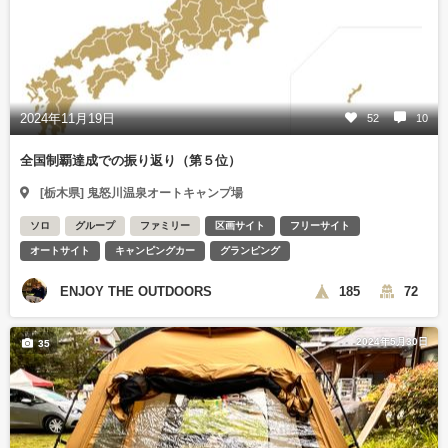
2024年11月19日
52
10
全国制覇達成での振り返り（第５位）
[栃木県] 鬼怒川温泉オートキャンプ場
ソロ
グループ
ファミリー
区画サイト
フリーサイト
オートサイト
キャンピングカー
グランピング
ENJOY THE OUTDOORS
185
72
2024年5月30日
35