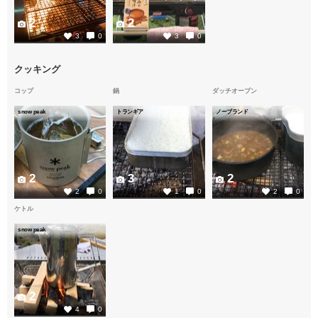
2
2
3
0
3
0
クッキング
コップ
鍋
ダッチオーブン
snow peak
トランギア
ノーブランド
2
3
2
2
0
1
0
2
0
ケトル
snow peak
2
4
0