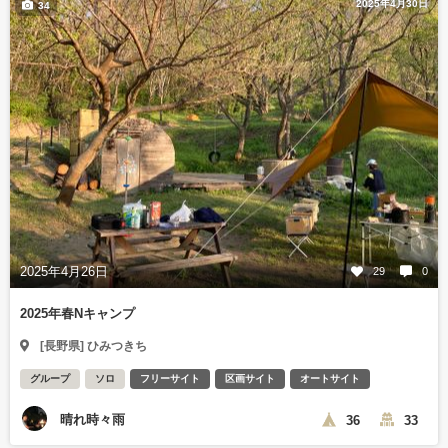
2025年4月30日
34
2025年4月26日
29
0
2025年春Nキャンプ
[長野県] ひみつきち
グループ
ソロ
フリーサイト
区画サイト
オートサイト
晴れ時々雨
36
33