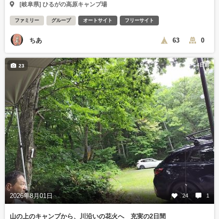
[岐阜県] ひるがの高原キャンプ場
ファミリー
グループ
オートサイト
フリーサイト
ちあ
63
0
4日前
23
2026年8月01日
24
1
山の上のキャンプから、川沿いの花火へ 充実の2日間