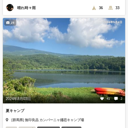
晴れ時々雨
36
33
2024年9月4日
29
2024年8月03日
41
2
夏キャンプ
[群馬県] 無印良品 カンパーニャ嬬恋キャンプ場