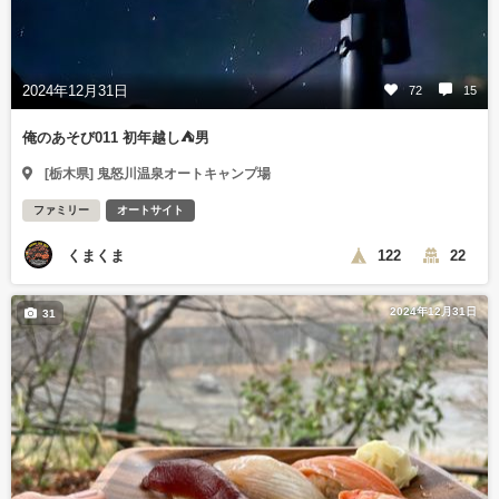
2024年12月31日
72
15
俺のあそび011 初年越し⛺男
[栃木県] 鬼怒川温泉オートキャンプ場
ファミリー
オートサイト
くまくま
122
22
2024年12月31日
31