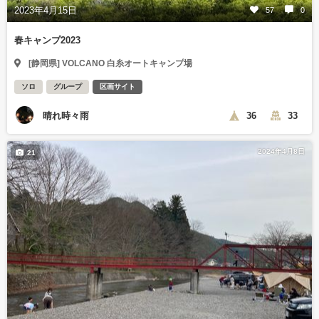
2023年4月15日
57
0
春キャンプ2023
[静岡県] VOLCANO 白糸オートキャンプ場
ソロ
グループ
区画サイト
晴れ時々雨
36
33
2024年4月8日
21