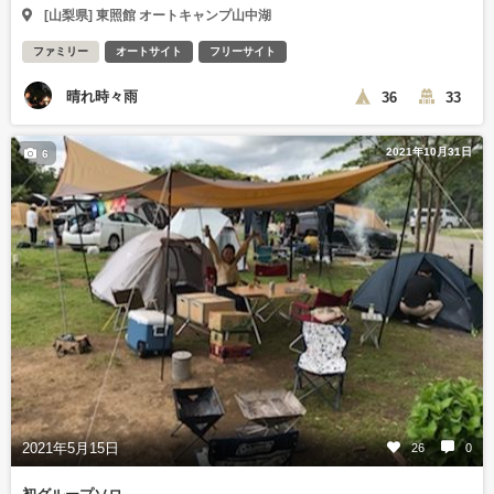
[山梨県] 東照館 オートキャンプ山中湖
ファミリー
オートサイト
フリーサイト
晴れ時々雨
36
33
2021年10月31日
6
2021年5月15日
26
0