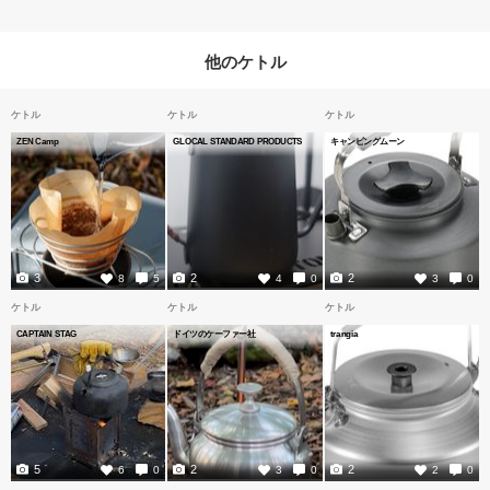
他のケトル
ケトル
ケトル
ケトル
ZEN Camp
GLOCAL STANDARD PRODUCTS
キャンピングムーン
3
2
2
8
5
4
0
3
0
ケトル
ケトル
ケトル
CAPTAIN STAG
ドイツのケーファー社
trangia
5
2
2
6
0
3
0
2
0