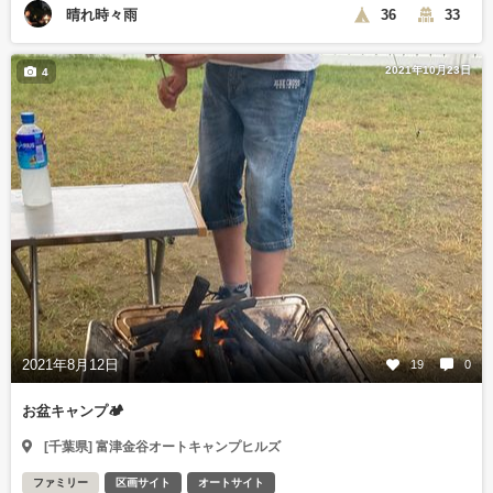
晴れ時々雨
36
33
2021年10月23日
4
2021年8月12日
19
0
お盆キャンプ🏕
[千葉県] 富津金谷オートキャンプヒルズ
ファミリー
区画サイト
オートサイト