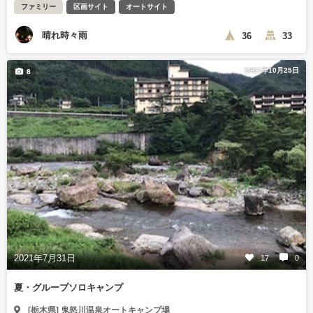
ファミリー
区画サイト
オートサイト
晴れ時々雨
36
33
2021年10月25日
8
2021年7月31日
17
0
夏・グループソロキャンプ
[栃木県] 鬼怒川温泉オートキャンプ場