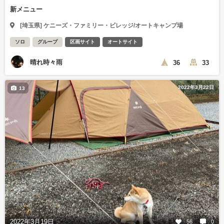
新メニュー
[埼玉県] ケニーズ・ファミリー・ビレッジ/オートキャンプ場
ソロ
グループ
区画サイト
オートサイト
晴れ時々雨
36
33
2022年3月22日
13
2022年3月19日
56
0