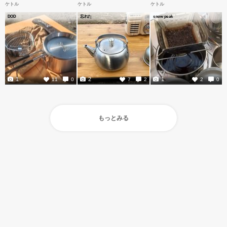
ケトル
ケトル
ケトル
DOD
忘れた
snow peak
1
2
1
11
0
7
2
2
0
もっとみる