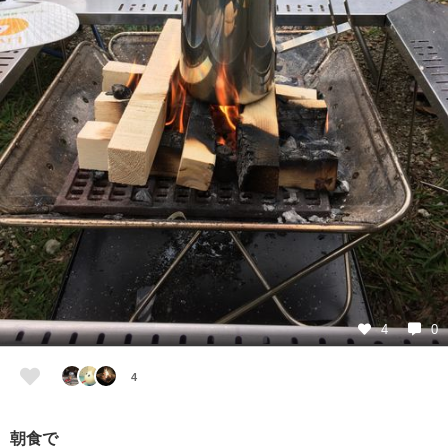
4
0
4
朝食で