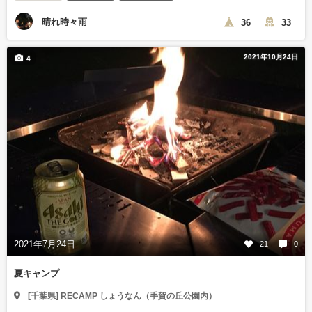
晴れ時々雨
36
33
2021年10月24日
4
2021年7月24日
21
0
夏キャンプ
[千葉県] RECAMP しょうなん（手賀の丘公園内）