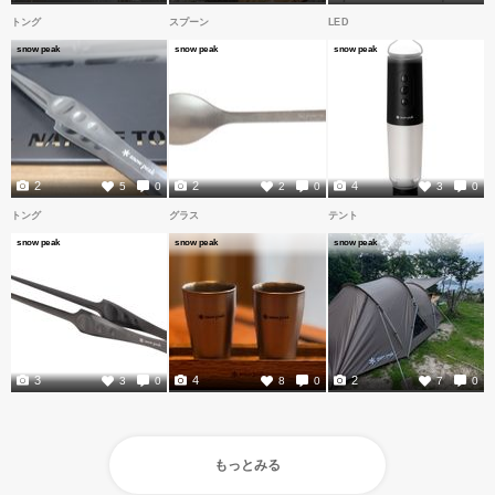
トング
スプーン
LED
snow peak
snow peak
snow peak
2
2
4
5
0
2
0
3
0
トング
グラス
テント
snow peak
snow peak
snow peak
3
4
2
3
0
8
0
7
0
もっとみる