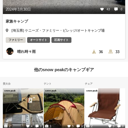
2024年3月30日
43
0
家族キャンプ
[埼玉県] ケニーズ・ファミリー・ビレッジ/オートキャンプ場
ファミリー
オートサイト
区画サイト
晴れ時々雨
36
33
他のsnow peakのキャンプギア
焚火台
テント
チェア
snow peak
snow peak
snow peak
2
1
2
4
0
5
0
3
0