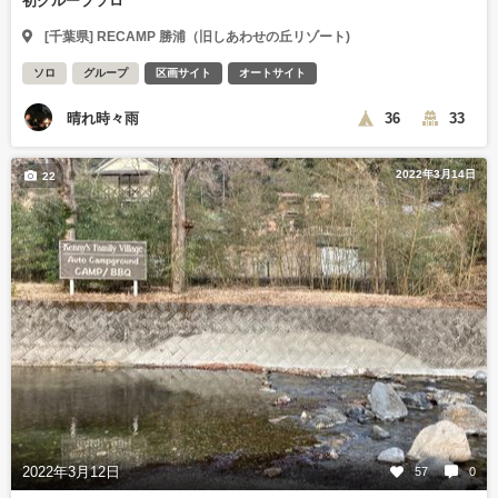
初グループソロ
[千葉県] RECAMP 勝浦（旧しあわせの丘リゾート)
ソロ
グループ
区画サイト
オートサイト
晴れ時々雨
36
33
2022年3月14日
22
2022年3月12日
57
0