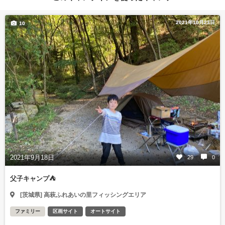
2021年10月23日
10
2021年9月18日
29
0
父子キャンプ⛺️
[茨城県] 高萩ふれあいの里フィッシングエリア
ファミリー
区画サイト
オートサイト