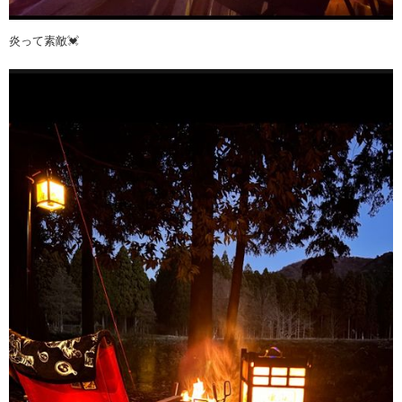
炎って素敵💓