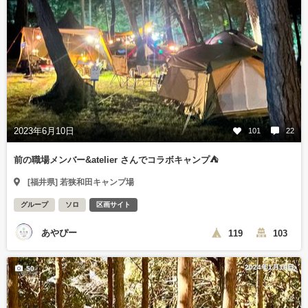
2023年6月10日
101
22
前の職場メンバー&atelier さんでコラボキャンプ⛺️
[福井県] 若狭和田キャンプ場
グループ
ソロ
区画サイト
あやぴー
119
103
2024年1月16日
50