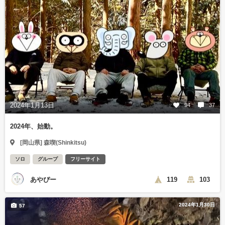
2024年1月13日
94
37
2024年、始動。
[岡山県] 森喫(Shinkitsu)
ソロ
グループ
フリーサイト
あやぴー
119
103
2024年1月30日
57