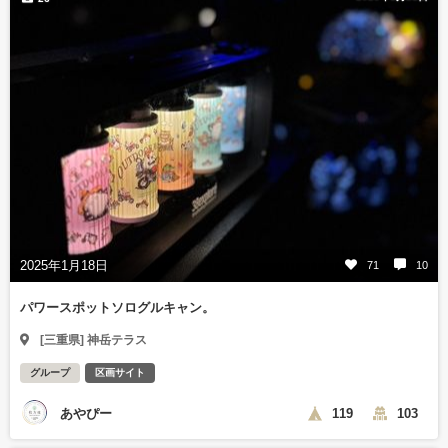
2025年1月18日
71
10
パワースポットソログルキャン。
[三重県] 神岳テラス
グループ
区画サイト
あやぴー
119
103