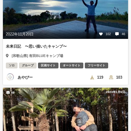
2022年11月20日
102
46
未来日記 〜思い描いたキャンプ〜
[和歌山県] 有田BLUEキャンプ場
ソロ
グループ
区画サイト
オートサイト
フリーサイト
あやぴー
119
103
2023年1月6日
48