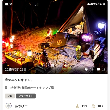
2025年3月27日
39
2025年3月25日
71
12
春休みソロキャン。
[大阪府] 豊国崎オートキャンプ場
ソロ
フリーサイト
あやぴー
119
103