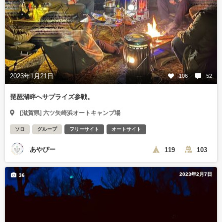
2023年1月21日
106
52
琵琶湖畔へサプライズ参戦。
[滋賀県] 六ツ矢崎浜オートキャンプ場
ソロ
グループ
フリーサイト
オートサイト
あやぴー
119
103
2023年2月7日
36