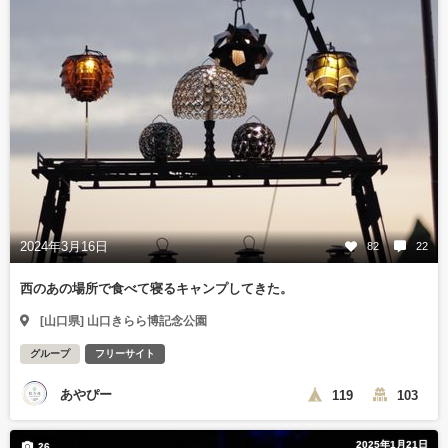
2024年3月16日
82
22
西のあの場所で食べて寝るキャンプしてきた。
[山口県] 山口きらら博記念公園
グループ
フリーサイト
あやぴー
119
103
2025年1月21日
26