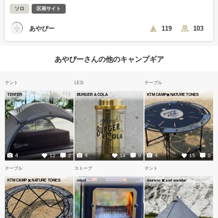
ソロ
区画サイト
あやぴー
119
103
あやぴーさんの他のキャンプギア
テント
LED
テーブル
TENTER
BURGER & COLA
KTM CAMP✖️ NATURE TONES
4
4
4
12
2
14
0
15
0
テーブル
ストーブ
テント
KTM CAMP ✖️ NATURE TONES
mind
muraco ✖️ and wander