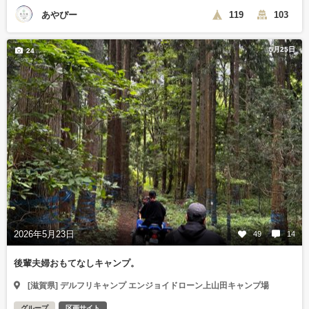
あやぴー
119
103
5月25日
24
2026年5月23日
49
14
後輩夫婦おもてなしキャンプ。
[滋賀県] デルフリキャンプ エンジョイドローン上山田キャンプ場
グループ
区画サイト