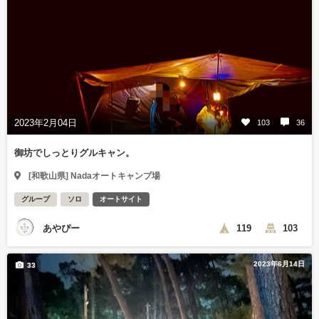
2023年2月04日
103
36
御坊でしっとりグルキャン。
[和歌山県] Nadaオートキャンプ場
グループ
ソロ
オートサイト
あやぴー
119
103
2023年6月14日
33