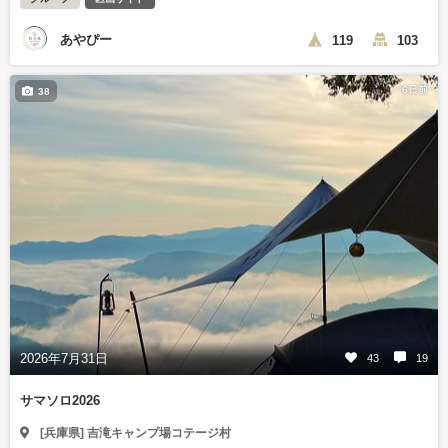
あやぴー
119
103
6日前
38
2026年7月31日
43
19
サマソロ2026
[兵庫県] 吉滝キャンプ場コテージ村