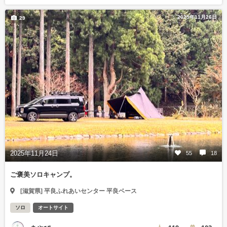
2025年11月26日
29
2025年11月24日
55
18
ご褒美ソロキャンプ。
[滋賀県] 平良ふれあいセンター 平良ベース
ソロ
オートサイト