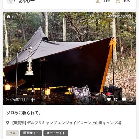
あやぴー
119
103
2025年11月30日
19
2025年11月29日
57
10
ソロ欲に駆られて。
[滋賀県] デルフリキャンプ エンジョイドローン上山田キャンプ場
ソロ
区画サイト
オートサイト