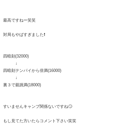
最高ですねー笑笑
対局もやばすぎました❗
四暗刻(32000)
↓
四暗刻テンパイから倍満(16000)
↓
裏３で親跳満(18000)
すいませんキャンプ関係ないですね🙄
もし見てた方いたらコメント下さい笑笑