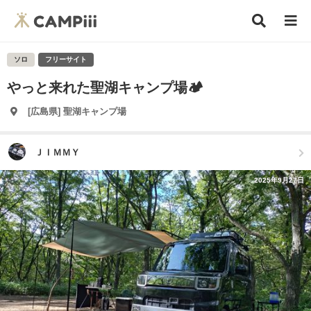
ソロ
フリーサイト
やっと来れた聖湖キャンプ場🏕️
[広島県] 聖湖キャンプ場
ＪＩＭＭＹ
2025年9月27日