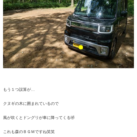
もう１つ誤算が…
クヌギの木に囲まれているので
風が吹くとドングリが車に降ってくる🤣
これも森のＢＧＭですね笑笑