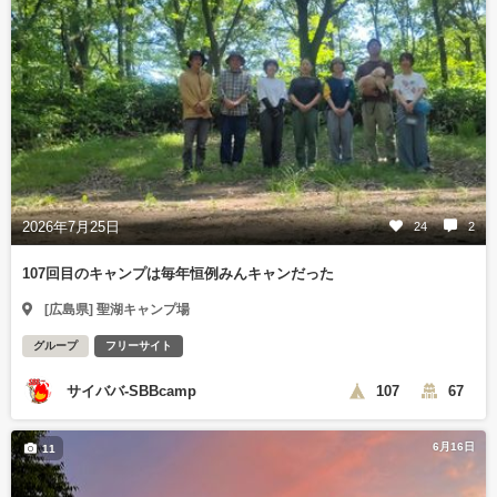
2026年7月25日
24
2
107回目のキャンプは毎年恒例みんキャンだった
[広島県] 聖湖キャンプ場
グループ
フリーサイト
サイババ-SBBcamp
107
67
6月16日
11