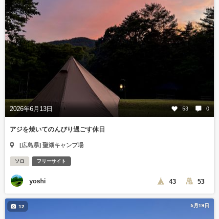
2026年6月13日
53
0
アジを焼いてのんびり過ごす休日
[広島県] 聖湖キャンプ場
ソロ
フリーサイト
yoshi
43
53
5月19日
12