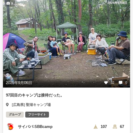
2025年9月8日
8
2025年9月06日
32
0
97回目のキャンプは接待だった。
[広島県] 聖湖キャンプ場
グループ
フリーサイト
サイババ-SBBcamp
107
67