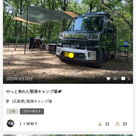
2025年9月26日
39
2
やっと来れた聖湖キャンプ場🏕️
[広島県] 聖湖キャンプ場
ソロ
フリーサイト
ＪＩＭＭＹ
11
23