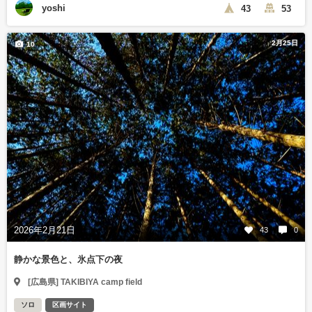
yoshi
43
53
2月25日
10
2026年2月21日
43
0
静かな景色と、氷点下の夜
[広島県] TAKIBIYA camp field
ソロ
区画サイト