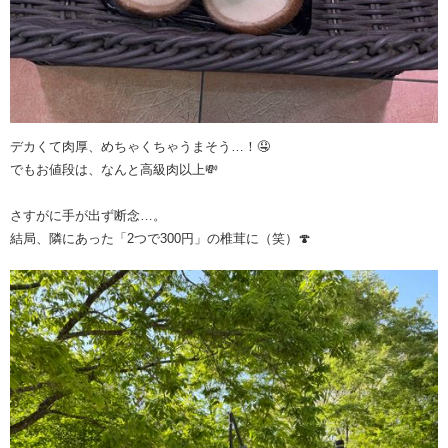
デカくて肉厚、めちゃくちゃうまそう…！🤤
でもお値段は、なんと高級肉以上💸
さすがに手が出ず断念…。
結局、隣にあった「2つで300円」の椎茸に（笑）🍄