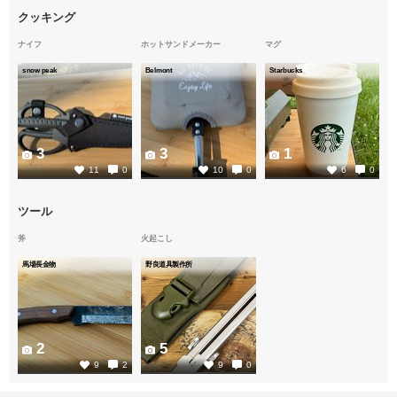
クッキング
ナイフ
ホットサンドメーカー
マグ
snow peak
Belmont
Starbucks
3
3
1
11
0
10
0
6
0
ツール
斧
火起こし
馬場長金物
野良道具製作所
2
5
9
2
9
0