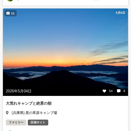
5月6日
11
2026年5月04日
54
8
大荒れキャンプと絶景の朝
[兵庫県] 星の草原キャンプ場
ファミリー
区画サイト