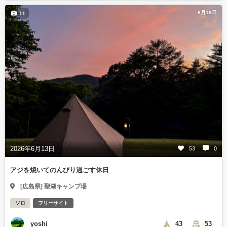
6月16日
11
2026年6月13日
53
0
アジを焼いてのんびり過ごす休日
[広島県] 聖湖キャンプ場
ソロ
フリーサイト
yoshi
43
53