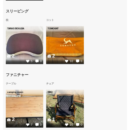
スリーピング
枕
コット
TARAS BOULBA
TOMOUNT
2
2
5
0
10
0
ファニチャー
テーブル
チェア
camping moon
WAQ
2
1
7
0
10
0