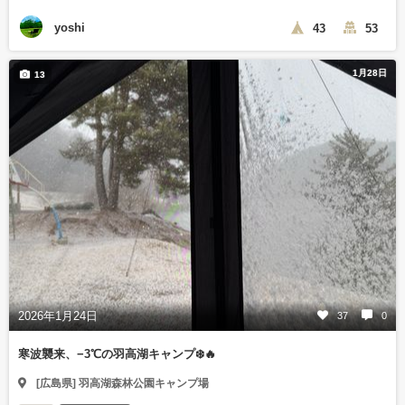
yoshi
43
53
1月28日
13
2026年1月24日
37
0
寒波襲来、−3℃の羽高湖キャンプ❄️🔥
[広島県] 羽高湖森林公園キャンプ場