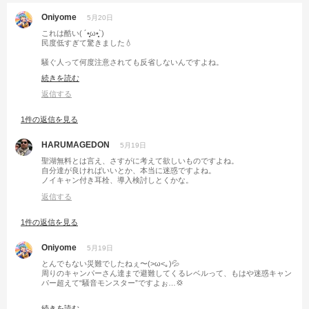
Oniyome
5月20日
これは酷い( ´•̥̥̥ω•̥̥̥`)
民度低すぎて驚きました💧‬
騒ぐ人って何度注意されても反省しないんですよね。
そして別のキャンプ場でも騒ぐし……
続きを読む
大して悪いと思ってないところがタチ悪いですよね😭💦💦
返信する
1件の返信を見る
HARUMAGEDON
5月19日
聖湖無料とは言え、さすがに考えて欲しいものですよね。
自分達が良ければいいとか、本当に迷惑ですよね。
ノイキャン付き耳栓、導入検討しとくかな。
返信する
1件の返信を見る
Oniyome
5月19日
とんでもない災難でしたねぇ〜(>ω<｡)💦
周りのキャンパーさん達まで避難してくるレベルって、もはや迷惑キャン
パー超えて“騒音モンスター”ですよぉ…💢
しかも夜中2時までとか…ノイキャン付き耳栓ちゃん大活躍すぎる🥺✨
続きを読む