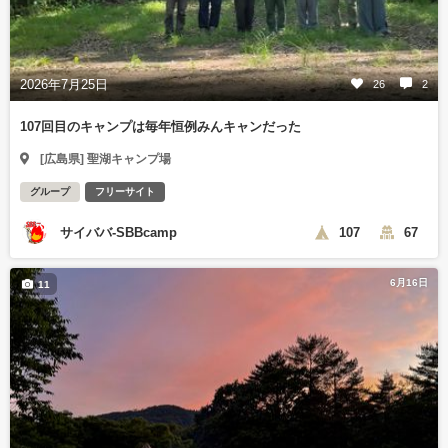
2026年7月25日
26
2
107回目のキャンプは毎年恒例みんキャンだった
[広島県] 聖湖キャンプ場
グループ
フリーサイト
サイババ-SBBcamp
107
67
6月16日
11