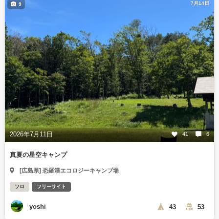
7月14日
9
2026年7月11日
41
6
真夏の星空キャンプ
[広島県] 恐羅漢エコロジーキャンプ場
ソロ
フリーサイト
yoshi
43
53