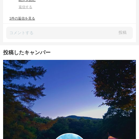
なかったら完全に終了案件です(泣)
返信する
次回は焚き火のパチパチ音だけが聞こえる、まったり静かな癒しキャンプ
になりますように( ˇ人ˇ)†ｱｰﾒﾝ✨️
1件の返信を見る
投稿
投稿したキャンパー