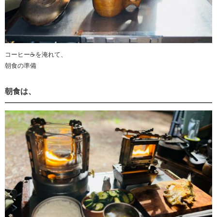
コーヒー☕️を淹れて、
朝食の準備
朝食は、