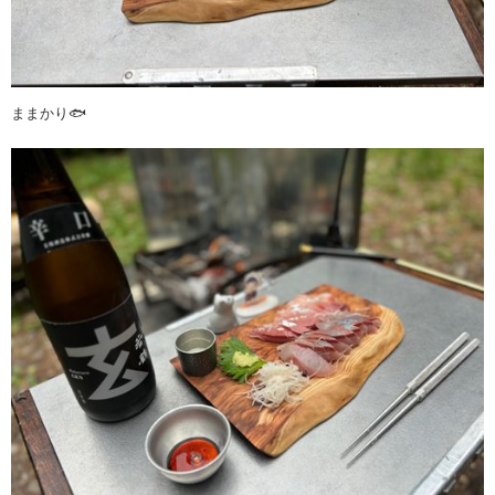
ままかり🐟