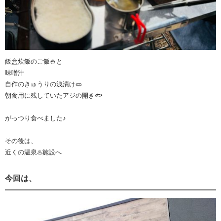
飯盒炊飯のご飯🍚と
味噌汁
自作のきゅうりの浅漬け🥒
朝食用に残していたアジの開き🐟
がっつり食べました♪
その後は、
近くの温泉♨️施設へ
今回は、