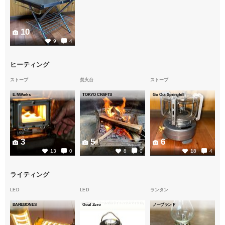
10
9
4
ヒーティング
ストーブ
焚火台
ストーブ
E.NWorks
TOKYO CRAFTS
Go Out Springhill
3
5
6
13
0
8
0
18
4
ライティング
LED
LED
ランタン
BAREBONES
Goal Zero
ノーブランド