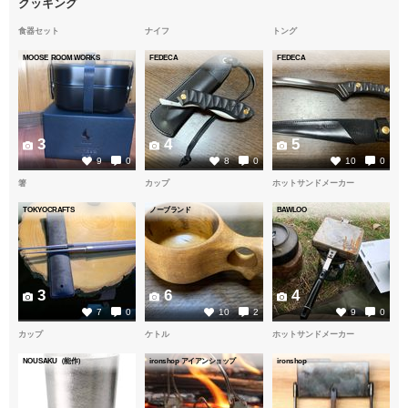
クッキング
食器セット
ナイフ
トング
MOOSE ROOM WORKS
FEDECA
FEDECA
3
4
5
9
0
8
0
10
0
箸
カップ
ホットサンドメーカー
TOKYOCRAFTS
ノーブランド
BAWLOO
3
6
4
7
0
10
2
9
0
カップ
ケトル
ホットサンドメーカー
NOUSAKU（能作）
ironshop アイアンショップ
ironshop