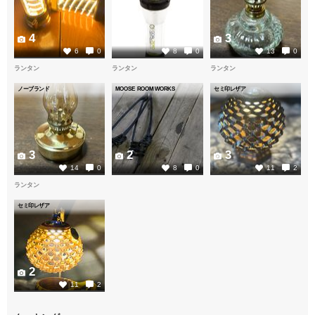
4
6
3
6
0
8
0
13
0
ランタン
ランタン
ランタン
ノーブランド
MOOSE ROOM WORKS
セミ印レザア
3
2
3
14
0
8
0
11
2
ランタン
セミ印レザア
2
11
2