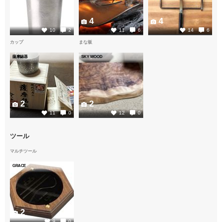
4
4
4
10
2
11
6
14
6
カップ
まな板
薩摩錫器
SKY WOOD
2
2
11
0
12
0
ツール
マルチツール
GRACE
2
9
0