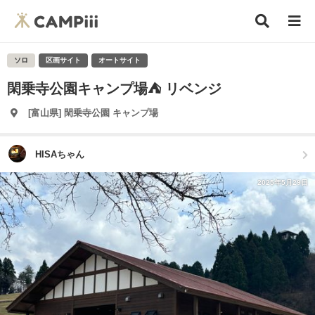
ソロ
区画サイト
オートサイト
閑乗寺公園キャンプ場⛺️ リベンジ
[富山県] 閑乗寺公園 キャンプ場
HISAちゃん
2025年5月29日