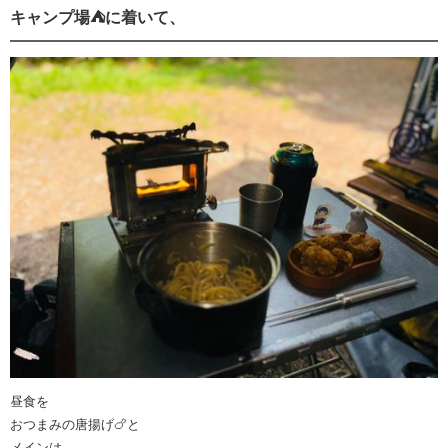
キャンプ場⛺️に着いて、
昼食を
おつまみの唐揚げ🍗と
メインは、