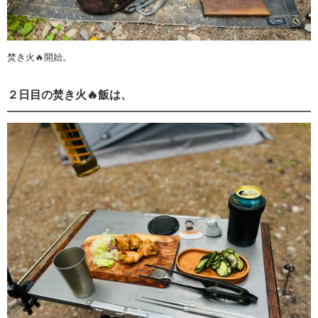
焚き火🔥開始。
２日目の焚き火🔥飯は、