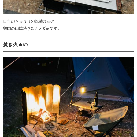
自作のきゅうりの浅漬け🥒と
鶏肉の山賊焼き&サラダ🥗です。
焚き火🔥の